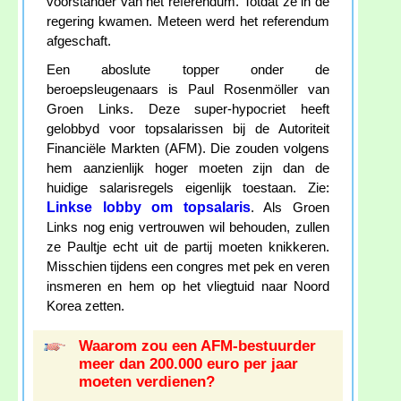
voorstander van het referendum. Totdat ze in de
regering kwamen. Meteen werd het referendum
afgeschaft.
Een aboslute topper onder de
beroepsleugenaars is Paul Rosenmöller van
Groen Links. Deze super-hypocriet heeft
gelobbyd voor topsalarissen bij de Autoriteit
Financiële Markten (AFM). Die zouden volgens
hem aanzienlijk hoger moeten zijn dan de
huidige salarisregels eigenlijk toestaan. Zie:
Linkse lobby om topsalaris
. Als Groen
Links nog enig vertrouwen wil behouden, zullen
ze Paultje echt uit de partij moeten knikkeren.
Misschien tijdens een congres met pek en veren
insmeren en hem op het vliegtuid naar Noord
Korea zetten.
Waarom zou een AFM-bestuurder
meer dan 200.000 euro per jaar
moeten verdienen?