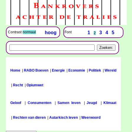
Font
1
3
4
5
Contrast
normaal
hoog
2
Home
|
RABO Boeven
|
Energie
|
Economie
|
Politiek
|
Wereld
|
Recht
|
Opiumwet
Geloof
|
Consumenten
|
Samen leven
|
Jeugd
|
Klimaat
|
Rechten van dieren
|
Autarkisch leven
|
Weerwoord