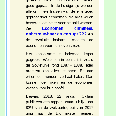
gesteund en al hun criminele fratsen
goed gepraat. In de huidige tijd worden
alle criminele fratsen van de elite goed
gepraat door economen, die alles willen
beweren, als ze er voor betaald worden.
Economen crimineel,
Zie
onbetrouwbaar en corrupt ???
Als
de revolutie losbarst, moeten de
economen voor hun leven vrezen.
Het kapitalisme is helemaal kapot
gegroeid. We zitten in een crisis zoals
de Sovjetunie rond 1987 - 1988. Ieder
moment kan alles instorten. En dan
willen de mensen verhaal halen. Dan
kunnen de rijken en de economen
vrezen voor hun hoofd.
Bewijs:
2018, 22 januari: Oxfam
publiceert een rapport, waaruit blijkt, dat
82% van de welvaartsgroei van 2017
ging naar de 1% rijkste mensen.