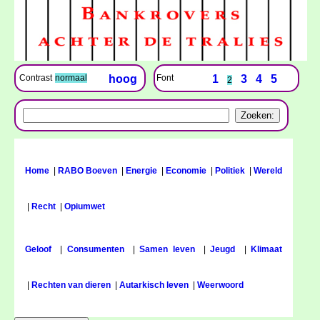
Font
1
3
4
5
Contrast
normaal
hoog
2
Home
|
RABO Boeven
|
Energie
|
Economie
|
Politiek
|
Wereld
|
Recht
|
Opiumwet
Geloof
|
Consumenten
|
Samen leven
|
Jeugd
|
Klimaat
|
Rechten van dieren
|
Autarkisch leven
|
Weerwoord