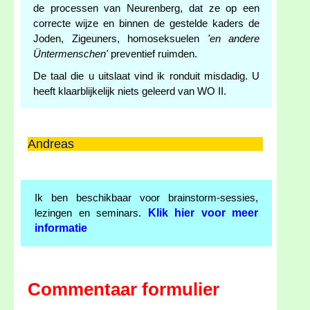
de processen van Neurenberg, dat ze op een
correcte wijze en binnen de gestelde kaders de
Joden, Zigeuners, homoseksuelen
'en andere
Üntermenschen'
preventief ruimden.
De taal die u uitslaat vind ik ronduit misdadig. U
heeft klaarblijkelijk niets geleerd van WO II.
Andreas
Ik ben beschikbaar voor brainstorm-sessies,
Klik hier voor meer
lezingen en seminars.
informatie
Commentaar formulier