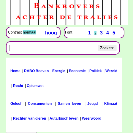
Font
1
3
4
5
Contrast
normaal
hoog
2
Home
|
RABO Boeven
|
Energie
|
Economie
|
Politiek
|
Wereld
|
Recht
|
Opiumwet
Geloof
|
Consumenten
|
Samen leven
|
Jeugd
|
Klimaat
|
Rechten van dieren
|
Autarkisch leven
|
Weerwoord