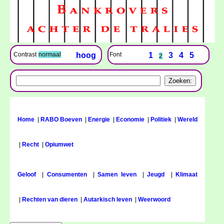
Font
1
3
4
5
Contrast
normaal
hoog
2
Home
|
RABO Boeven
|
Energie
|
Economie
|
Politiek
|
Wereld
|
Recht
|
Opiumwet
Geloof
|
Consumenten
|
Samen leven
|
Jeugd
|
Klimaat
|
Rechten van dieren
|
Autarkisch leven
|
Weerwoord