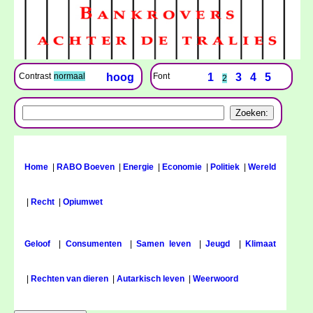
Font
1
3
4
5
Contrast
normaal
hoog
2
Home
|
RABO Boeven
|
Energie
|
Economie
|
Politiek
|
Wereld
|
Recht
|
Opiumwet
Geloof
|
Consumenten
|
Samen leven
|
Jeugd
|
Klimaat
|
Rechten van dieren
|
Autarkisch leven
|
Weerwoord