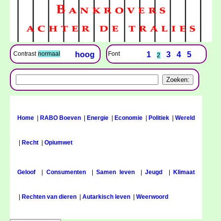
Font
1
3
4
5
Contrast
normaal
hoog
2
Home
|
RABO Boeven
|
Energie
|
Economie
|
Politiek
|
Wereld
|
Recht
|
Opiumwet
Geloof
|
Consumenten
|
Samen leven
|
Jeugd
|
Klimaat
|
Rechten van dieren
|
Autarkisch leven
|
Weerwoord