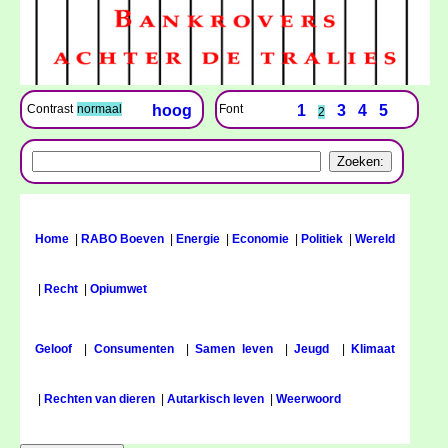
Font
1
3
4
5
Contrast
normaal
hoog
2
Home
|
RABO Boeven
|
Energie
|
Economie
|
Politiek
|
Wereld
|
Recht
|
Opiumwet
Geloof
|
Consumenten
|
Samen leven
|
Jeugd
|
Klimaat
|
Rechten van dieren
|
Autarkisch leven
|
Weerwoord