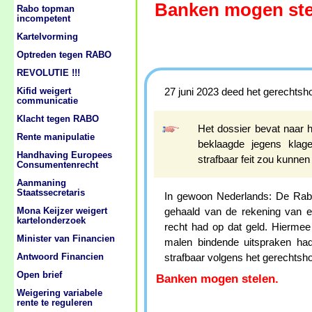
Banken mogen ste
Rabo topman
incompetent
Kartelvorming
Optreden tegen RABO
REVOLUTIE !!!
Kifid weigert
27 juni 2023 deed het gerechtsh
communicatie
Klacht tegen RABO
Het dossier bevat naar h
Rente manipulatie
beklaagde jegens klage
Handhaving Europees
strafbaar feit zou kunnen
Consumentenrecht
Aanmaning
Staatssecretaris
In gewoon Nederlands: De Rabo
Mona Keijzer weigert
gehaald van de rekening van e
kartelonderzoek
recht had op dat geld. Hiermee
Minister van Financien
malen bindende uitspraken had 
Antwoord Financien
strafbaar volgens het gerechtsh
Open brief
Banken mogen stelen.
Weigering variabele
rente te reguleren