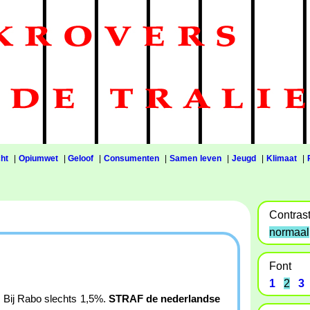
ht
|
Opiumwet
|
Geloof
|
Consumenten
|
Samen leven
|
Jeugd
|
Klimaat
|
Contras
normaal
Font
1
2
3
e. Bij Rabo slechts 1,5%.
STRAF de nederlandse