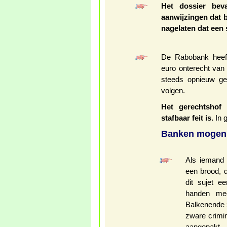
Het dossier bev
aanwijzingen dat b
nagelaten dat een 
De Rabobank heeft
euro onterecht van 
steeds opnieuw ge
volgen.
Het gerechtshof
stafbaar feit is.
In 
Banken mogen 
Als iemand 
een brood, 
dit sujet 
handen mee
Balkenende 
zware crimi