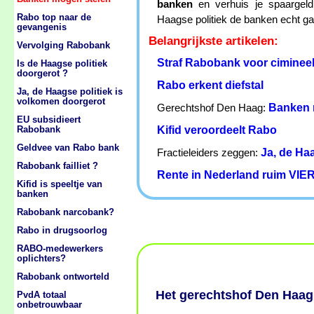
banken
en verhuis je spaargeld
Rabo top naar de
Haagse politiek de banken echt gaa
gevangenis
Belangrijkste artikelen:
Vervolging Rabobank
Straf Rabobank voor cimineel
Is de Haagse politiek
doorgerot ?
Rabo erkent diefstal
Ja, de Haagse politiek is
volkomen doorgerot
Banken 
Gerechtshof Den Haag:
EU subsidieert
Kifid veroordeelt Rabo
Rabobank
Geldvee van Rabo bank
Ja, de Ha
Fractieleiders zeggen:
Rabobank failliet ?
Rente in Nederland ruim VIER
Kifid is speeltje van
banken
Rabobank narcobank?
Rabo in drugsoorlog
RABO-medewerkers
oplichters?
Rabobank ontworteld
Het gerechtshof Den Haag 
PvdA totaal
onbetrouwbaar