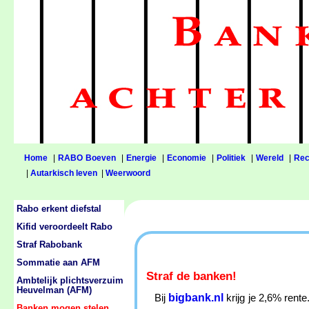
Home
|
RABO Boeven
|
Energie
|
Economie
|
Politiek
|
Wereld
|
Rec
|
Autarkisch leven
|
Weerwoord
Rabo erkent diefstal
Kifid veroordeelt Rabo
Straf Rabobank
Sommatie aan AFM
Straf de banken!
Ambtelijk plichtsverzuim
Heuvelman (AFM)
bigbank.nl
Bij
krijg je 2,6% rent
Banken mogen stelen