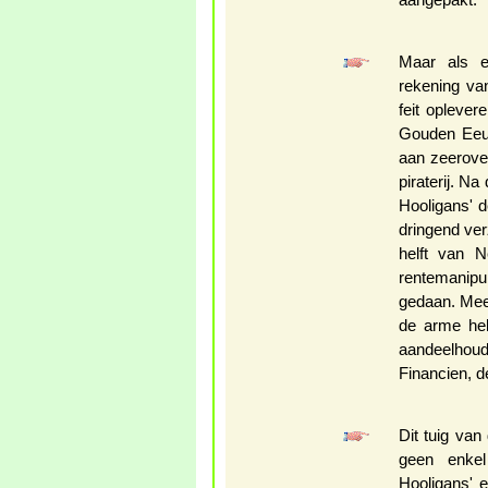
aangepakt.
Maar als e
rekening va
feit opleve
Gouden Eeuw
aan zeerove
piraterij. N
Hooligans' 
dringend ve
helft van N
rentemanip
gedaan. Mee
de arme hel
aandeelho
Financien, 
Dit tuig van 
geen enke
Hooligans' e