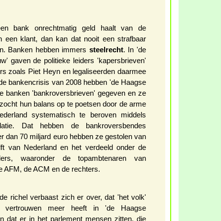
en bank onrechtmatig geld haalt van de
n een klant, dan kan dat nooit een strafbaar
ren. Banken hebben immers
steelrecht
. In 'de
' gaven de politieke leiders 'kapersbrieven'
rs zoals Piet Heyn en legaliseerden daarmee
a de bankencrisis van 2008 hebben 'de Haagse
de banken 'bankroversbrieven' gegeven en ze
rzocht hun balans op te poetsen door de arme
ederland systematisch te beroven middels
ulatie. Dat hebben de bankroversbendes
r dan 70 miljard euro hebben ze gestolen van
ft van Nederland en het verdeeld onder de
uders, waaronder de topambtenaren van
de AFM, de ACM en de rechters.
de richel verbaast zich er over, dat 'het volk'
l vertrouwen meer heeft in 'de Haagse
n dat er in het parlement mensen zitten, die