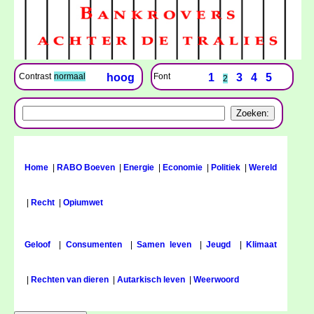
Font
1
3
4
5
Contrast
normaal
hoog
2
Home
|
RABO Boeven
|
Energie
|
Economie
|
Politiek
|
Wereld
|
Recht
|
Opiumwet
Geloof
|
Consumenten
|
Samen leven
|
Jeugd
|
Klimaat
|
Rechten van dieren
|
Autarkisch leven
|
Weerwoord