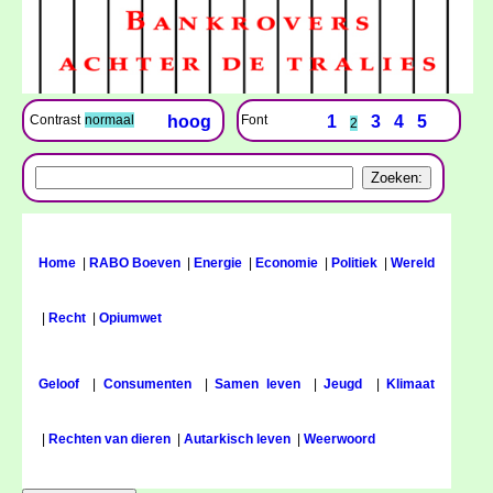
Font
1
3
4
5
Contrast
normaal
hoog
2
Home
|
RABO Boeven
|
Energie
|
Economie
|
Politiek
|
Wereld
|
Recht
|
Opiumwet
Geloof
|
Consumenten
|
Samen leven
|
Jeugd
|
Klimaat
|
Rechten van dieren
|
Autarkisch leven
|
Weerwoord