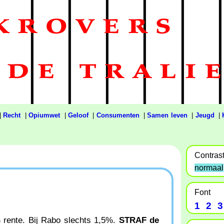
|
Recht
|
Opiumwet
|
Geloof
|
Consumenten
|
Samen leven
|
Jeugd
|
Contras
normaal
Font
1
2
3
% rente. Bij Rabo slechts 1,5%.
STRAF de