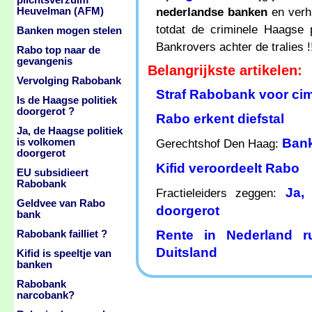
plichtsverzuim
nederlandse banken
en verhu
Heuvelman (AFM)
totdat de criminele Haagse 
Banken mogen stelen
Bankrovers achter de tralies !
Rabo top naar de
gevangenis
Belangrijkste artikelen:
Vervolging Rabobank
Straf Rabobank voor cim
Is de Haagse politiek
doorgerot ?
Rabo erkent diefstal
Ja, de Haagse politiek
Bank
is volkomen
Gerechtshof Den Haag:
doorgerot
Kifid veroordeelt Rabo
EU subsidieert
Rabobank
Ja,
Fractieleiders zeggen:
Geldvee van Rabo
doorgerot
bank
Rente in Nederland 
Rabobank failliet ?
Duitsland
Kifid is speeltje van
banken
Rabobank
narcobank?