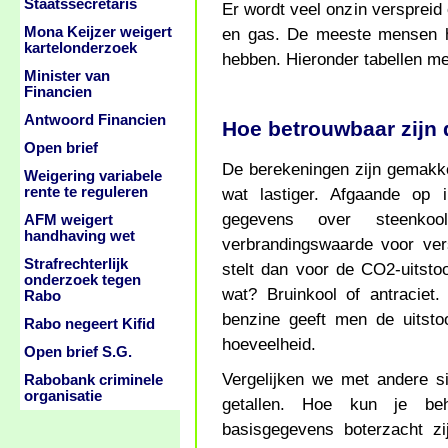
Staatssecretaris
Er wordt veel onzin verspreid o
Mona Keijzer weigert
en gas. De meeste mensen h
kartelonderzoek
hebben. Hieronder tabellen m
Minister van
Financien
Antwoord Financien
Hoe betrouwbaar zijn
Open brief
De berekeningen zijn gemakke
Weigering variabele
rente te reguleren
wat lastiger. Afgaande op i
gegevens over steenkool
AFM weigert
handhaving wet
verbrandingswaarde voor ver
Strafrechterlijk
stelt dan voor de CO2-uitsto
onderzoek tegen
wat? Bruinkool of antraciet
Rabo
benzine geeft men de uitstoo
Rabo negeert Kifid
hoeveelheid.
Open brief S.G.
Vergelijken we met andere 
Rabobank criminele
organisatie
getallen. Hoe kun je beh
basisgegevens boterzacht z