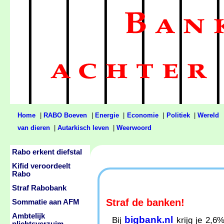
Home
|
RABO Boeven
|
Energie
|
Economie
|
Politiek
|
Wereld
van dieren
|
Autarkisch leven
|
Weerwoord
Rabo erkent diefstal
Kifid veroordeelt
Rabo
Straf Rabobank
Straf de banken!
Sommatie aan AFM
Ambtelijk
bigbank.nl
Bij
krijg je 2,6