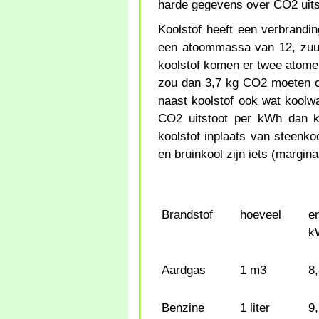
harde gegevens over CO2 uit
Koolstof heeft een verbrandi
een atoommassa van 12, zuu
koolstof komen er twee atomen 
zou dan 3,7 kg CO2 moeten op
naast koolstof ook wat koolw
CO2 uitstoot per kWh dan ko
koolstof inplaats van steenko
en bruinkool zijn iets (margina
Brandstof
hoeveel
e
k
Aardgas
1 m3
8
Benzine
1 liter
9