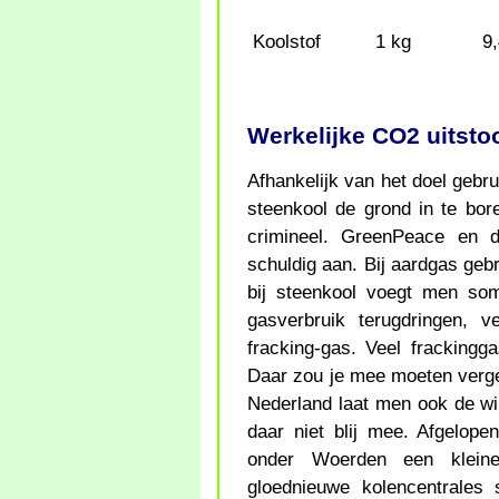
Koolstof
1 kg
9
Werkelijke CO2 uitsto
Afhankelijk van het doel gebr
steenkool de grond in te bor
crimineel. GreenPeace en d
schuldig aan. Bij aardgas ge
bij steenkool voegt men so
gasverbruik terugdringen, ve
fracking-gas. Veel fracking
Daar zou je mee moeten vergeli
Nederland laat men ook de wi
daar niet blij mee. Afgelo
onder Woerden een klein
gloednieuwe kolencentrales