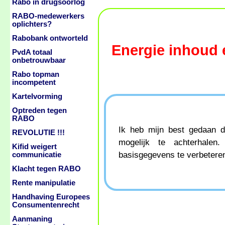
Rabo in drugsoorlog
RABO-medewerkers
oplichters?
Rabobank ontworteld
Energie inhoud 
PvdA totaal
onbetrouwbaar
Rabo topman
incompetent
Kartelvorming
Optreden tegen
RABO
Ik heb mijn best gedaan d
REVOLUTIE !!!
mogelijk te achterhale
Kifid weigert
basisgegevens te verbeteren
communicatie
Klacht tegen RABO
Rente manipulatie
Handhaving Europees
Consumentenrecht
Aanmaning