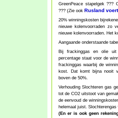
GreenPeace stapelgek ??? O
Rusland voert
??? (Zie ook
20% winningskosten bijrekene
nieuwe kolenvoorraden zo v
nieuwe kolenvoorraden. Het k
Aangaande onderstaande tabe
Bij frackinggas en olie ui
percentage staat voor de win
frackinggas waarbij de winni
kost. Dat komt bijna nooit 
boven de 50%.
Verhouding Slochteren gas ge
tot de CO2 uitstoot van gemak
de eenvoud de winningskosten
helemaal juist. Slochterengas
(En er is ook geen rekeni