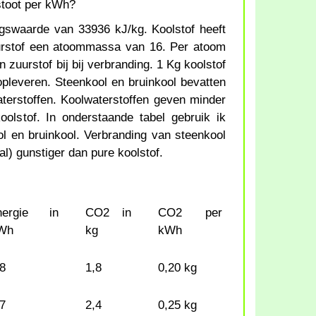
stoot per kWh?
ngswaarde van 33936 kJ/kg. Koolstof heeft
rstof een atoommassa van 16. Per atoom
zuurstof bij bij verbranding. 1 Kg koolstof
leveren. Steenkool en bruinkool bevatten
aterstoffen. Koolwaterstoffen geven minder
olstof. In onderstaande tabel gebruik ik
ol en bruinkool. Verbranding van steenkool
al) gunstiger dan pure koolstof.
nergie in
CO2 in
CO2 per
Wh
kg
kWh
,8
1,8
0,20 kg
,7
2,4
0,25 kg