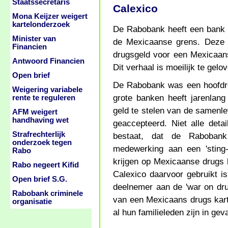
Staatssecretaris
Calexico
Mona Keijzer weigert
kartelonderzoek
De Rabobank heeft een bank i
Minister van
de Mexicaanse grens. Deze 
Financien
drugsgeld voor een Mexicaans 
Antwoord Financien
Dit verhaal is moeilijk te gelo
Open brief
De Rabobank was een hoofdrol
Weigering variabele
grote banken heeft jarenlan
rente te reguleren
geld te stelen van de samenl
AFM weigert
handhaving wet
geaccepteerd. Niet alle deta
Strafrechterlijk
bestaat, dat de Rabobank 
onderzoek tegen
medewerking aan een 'sting
Rabo
krijgen op Mexicaanse drugs k
Rabo negeert Kifid
Calexico daarvoor gebruikt i
Open brief S.G.
deelnemer aan de 'war on dru
Rabobank criminele
van een Mexicaans drugs kar
organisatie
al hun familieleden zijn in gev