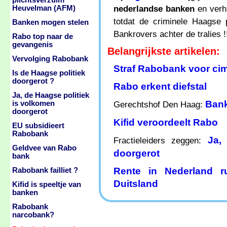
plichtsverzuim
nederlandse banken
en verhu
Heuvelman (AFM)
totdat de criminele Haagse 
Banken mogen stelen
Bankrovers achter de tralies !
Rabo top naar de
gevangenis
Belangrijkste artikelen:
Vervolging Rabobank
Straf Rabobank voor cim
Is de Haagse politiek
doorgerot ?
Rabo erkent diefstal
Ja, de Haagse politiek
Bank
is volkomen
Gerechtshof Den Haag:
doorgerot
Kifid veroordeelt Rabo
EU subsidieert
Rabobank
Ja,
Fractieleiders zeggen:
Geldvee van Rabo
doorgerot
bank
Rente in Nederland 
Rabobank failliet ?
Duitsland
Kifid is speeltje van
banken
Rabobank
narcobank?