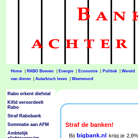
Home
|
RABO Boeven
|
Energie
|
Economie
|
Politiek
|
Wereld
van dieren
|
Autarkisch leven
|
Weerwoord
Rabo erkent diefstal
Kifid veroordeelt
Rabo
Straf Rabobank
Straf de banken!
Sommatie aan AFM
Ambtelijk
bigbank.nl
Bij
krijg je 2,6