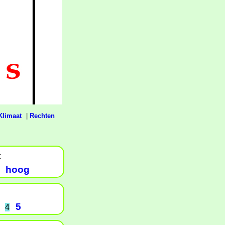
Klimaat
|
Rechten
t
hoog
5
4