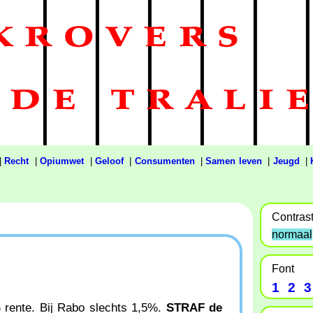
|
Recht
|
Opiumwet
|
Geloof
|
Consumenten
|
Samen leven
|
Jeugd
|
Contras
normaal
Font
1
2
3
% rente. Bij Rabo slechts 1,5%.
STRAF de