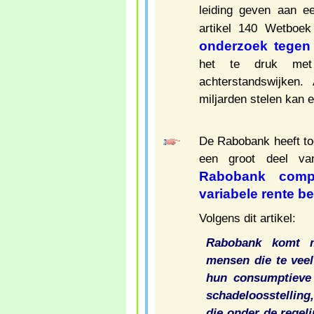
leiding geven aan ee
artikel 140 Wetboek
onderzoek tegen
het te druk met
achterstandswijken
miljarden stelen kan 
De Rabobank heeft to
een groot deel van
Rabobank compe
variabele rente b
Volgens dit artikel:
Rabobank komt m
mensen die te veel
hun consumptieve k
schadeloosstellin
die onder de regeli