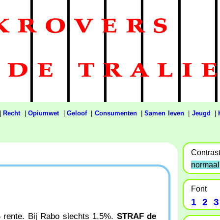
|
Recht
|
Opiumwet
|
Geloof
|
Consumenten
|
Samen leven
|
Jeugd
|
Contras
normaal
Font
1
2
3
% rente. Bij Rabo slechts 1,5%.
STRAF de