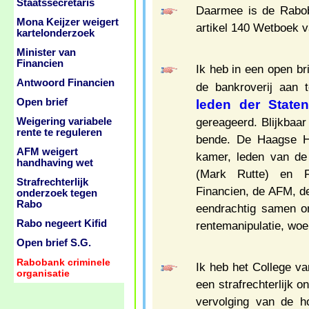
Staatssecretaris
Daarmee is de Rabob
Mona Keijzer weigert
artikel 140 Wetboek v
kartelonderzoek
Minister van
Financien
Ik heb in een open b
Antwoord Financien
de bankroverij aan 
Open brief
leden der State
gereageerd. Blijkbaar
Weigering variabele
rente te reguleren
bende. De Haagse Ho
AFM weigert
kamer, leden van de
handhaving wet
(Mark Rutte) en F
Strafrechterlijk
Financien, de AFM, 
onderzoek tegen
Rabo
eendrachtig samen o
Rabo negeert Kifid
rentemanipulatie, woe
Open brief S.G.
Rabobank criminele
Ik heb het College v
organisatie
een strafrechterlijk o
vervolging van de h