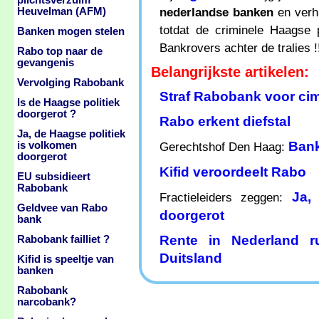
plichtsverzuim
nederlandse banken
en verhu
Heuvelman (AFM)
totdat de criminele Haagse 
Banken mogen stelen
Bankrovers achter de tralies !
Rabo top naar de
gevangenis
Belangrijkste artikelen:
Vervolging Rabobank
Straf Rabobank voor cim
Is de Haagse politiek
doorgerot ?
Rabo erkent diefstal
Ja, de Haagse politiek
Bank
is volkomen
Gerechtshof Den Haag:
doorgerot
Kifid veroordeelt Rabo
EU subsidieert
Rabobank
Ja,
Fractieleiders zeggen:
Geldvee van Rabo
doorgerot
bank
Rente in Nederland 
Rabobank failliet ?
Duitsland
Kifid is speeltje van
banken
Rabobank
narcobank?