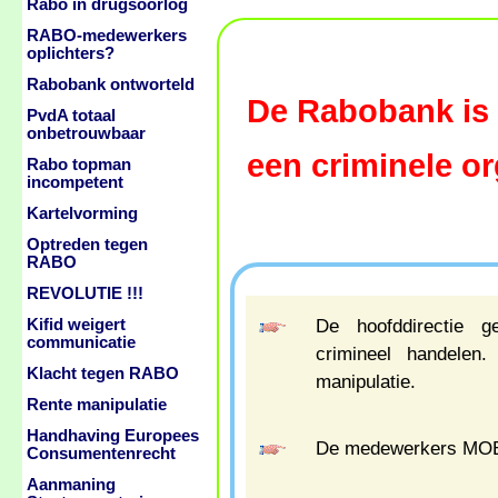
Rabo in drugsoorlog
RABO-medewerkers
oplichters?
Rabobank ontworteld
De Rabobank is
PvdA totaal
onbetrouwbaar
een criminele or
Rabo topman
incompetent
Kartelvorming
Optreden tegen
RABO
REVOLUTIE !!!
De hoofddirectie g
Kifid weigert
communicatie
crimineel handelen
Klacht tegen RABO
manipulatie.
Rente manipulatie
Handhaving Europees
De medewerkers MOETE
Consumentenrecht
Aanmaning