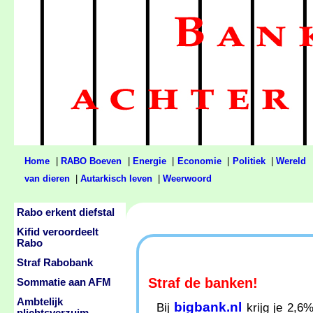
Home
|
RABO Boeven
|
Energie
|
Economie
|
Politiek
|
Wereld
van dieren
|
Autarkisch leven
|
Weerwoord
Rabo erkent diefstal
Kifid veroordeelt
Rabo
Straf Rabobank
Straf de banken!
Sommatie aan AFM
Ambtelijk
bigbank.nl
Bij
krijg je 2,6