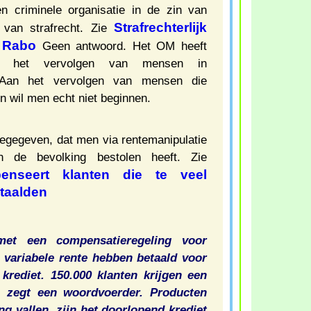
n criminele organisatie in de zin van
Strafrechterlijk
 van strafrecht. Zie
 Rabo
Geen antwoord. Het OM heeft
 het vervolgen van mensen in
. Aan het vervolgen van mensen die
en wil men echt niet beginnen.
egegeven, dat men via rentemanipulatie
 de bevolking bestolen heeft. Zie
nseert klanten die te veel
etaalden
et een compensatieregeling voor
 variabele rente hebben betaald voor
rediet. 150.000 klanten krijgen een
g, zegt een woordvoerder. Producten
ng vallen, zijn het doorlopend krediet