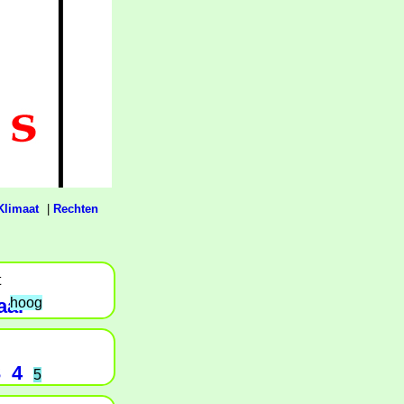
Klimaat
|
Rechten
t
aal
hoog
3
4
5