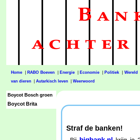
Home
|
RABO Boeven
|
Energie
|
Economie
|
Politiek
|
Wereld
van dieren
|
Autarkisch leven
|
Weerwoord
Boycot Bosch groen
Boycot Brita
Straf de banken!
bigbank.nl