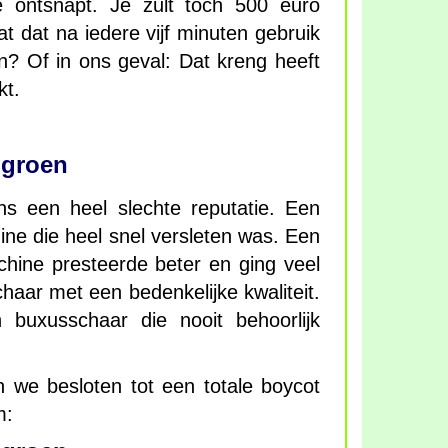
je ontsnapt. Je zult toch 500 euro
t dat na iedere vijf minuten gebruik
? Of in ons geval: Dat kreng heeft
kt.
 groen
ns een heel slechte reputatie. Een
ne die heel snel versleten was. Een
hine presteerde beter en ging veel
aar met een bedenkelijke kwaliteit.
buxusschaar die nooit behoorlijk
 we besloten tot een totale boycot
m: