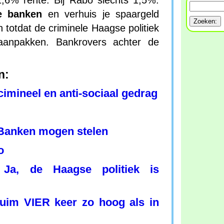
2,6% rente. Bij Rabo slechts 1,5%.
e banken
en verhuis je spaargeld
 totdat de criminele Haagse politiek
anpakken. Bankrovers achter de
n:
imineel en anti-sociaal gedrag
Banken mogen stelen
o
Ja, de Haagse politiek is
:
ruim VIER keer zo hoog als in