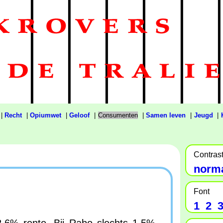
|
Recht
|
Opiumwet
|
Geloof
|
Consumenten
|
Samen leven
|
Jeugd
|
Contras
norm
Font
1
2