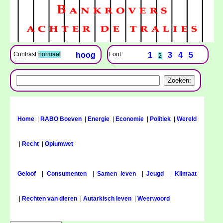
Font
1
3
4
5
Contrast
normaal
hoog
2
Home
|
RABO Boeven
|
Energie
|
Economie
|
Politiek
|
Wereld
|
Recht
|
Opiumwet
Geloof
|
Consumenten
|
Samen leven
|
Jeugd
|
Klimaat
|
Rechten van dieren
|
Autarkisch leven
|
Weerwoord