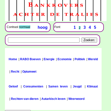
Font
1
3
4
5
Contrast
normaal
hoog
2
Home
|
RABO Boeven
|
Energie
|
Economie
|
Politiek
|
Wereld
|
Recht
|
Opiumwet
Geloof
|
Consumenten
|
Samen leven
|
Jeugd
|
Klimaat
|
Rechten van dieren
|
Autarkisch leven
|
Weerwoord