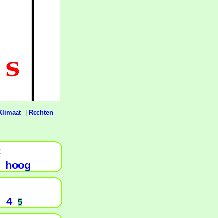
Klimaat
|
Rechten
t
hoog
3
4
5