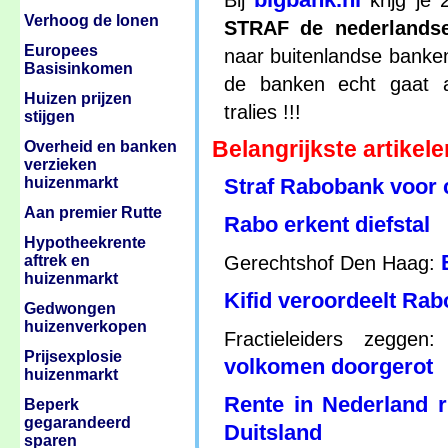
Bij
krijg je 
Verhoog de lonen
STRAF de nederlands
Europees
naar buitenlandse banken
Basisinkomen
de banken echt gaat a
Huizen prijzen
tralies !!!
stijgen
Belangrijkste artikele
Overheid en banken
verzieken
huizenmarkt
Straf Rabobank voor c
Aan premier Rutte
Rabo erkent diefstal
Hypotheekrente
aftrek en
Gerechtshof Den Haag:
huizenmarkt
Kifid veroordeelt Rab
Gedwongen
huizenverkopen
Fractieleiders zeggen
Prijsexplosie
volkomen doorgerot
huizenmarkt
Rente in Nederland 
Beperk
gegarandeerd
Duitsland
sparen