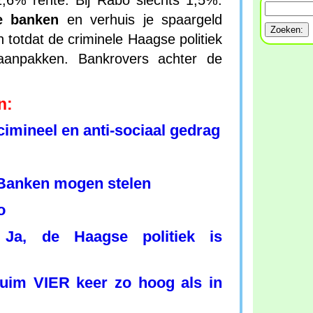
2,6% rente. Bij Rabo slechts 1,5%.
e banken
en verhuis je spaargeld
 totdat de criminele Haagse politiek
anpakken. Bankrovers achter de
n:
imineel en anti-sociaal gedrag
Banken mogen stelen
o
Ja, de Haagse politiek is
:
ruim VIER keer zo hoog als in