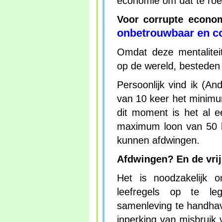
economie om dat te ro
Voor corrupte econo
onbetrouwbaar en c
Omdat deze mentalitei
op de wereld, besteden
Persoonlijk vind ik (A
van 10 keer het minimu
dit moment is het al e
maximum loon van 50 k
kunnen afdwingen.
Afdwingen? En de vri
Het is noodzakelijk 
leefregels op te l
samenleving te handhav
inperking van misbruik