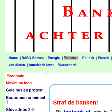
Home
|
RABO Boeven
|
Energie
|
Economie
|
Politiek
|
Wereld
van dieren
|
Autarkisch leven
|
Weerwoord
Economie
Maximum loon
Gele hesjes protest
Economen crimineel
Straf de banken!
?
Steve Jobs 2.0
bigbank.nl