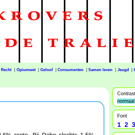
|
Recht
|
Opiumwet
|
Geloof
|
Consumenten
|
Samen leven
|
Jeugd
|
Contras
normaal
Font
1
2