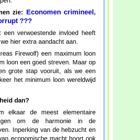
epen.
Economen crimineel,
men zie:
orrupt ???
t een verwoestende invloed heeft
 we hier extra aandacht aan.
ndreas Firewolf) een maximum loon
m loon een goed streven. Maar op
en grote stap vooruit, als we een
eer het minimum loon wereldwijd
jheid dan?
om elkaar de meest elementaire
eggen om de harmonie in de
en. Inperking van de hebzucht en
 van economische macht hoort ook