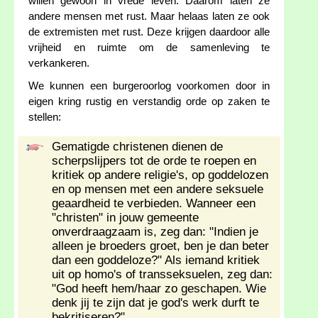
willen gewoon in vrede leven. Daarom laten ze
andere mensen met rust. Maar helaas laten ze ook
de extremisten met rust. Deze krijgen daardoor alle
vrijheid en ruimte om de samenleving te
verkankeren.
We kunnen een burgeroorlog voorkomen door in
eigen kring rustig en verstandig orde op zaken te
stellen:
Gematigde christenen dienen de
scherpslijpers tot de orde te roepen en
kritiek op andere religie's, op goddelozen
en op mensen met een andere seksuele
geaardheid te verbieden. Wanneer een
"christen" in jouw gemeente
onverdraagzaam is, zeg dan: "Indien je
alleen je broeders groet, ben je dan beter
dan een goddeloze?" Als iemand kritiek
uit op homo's of transseksuelen, zeg dan:
"God heeft hem/haar zo geschapen. Wie
denk jij te zijn dat je god's werk durft te
bekritiseren?"