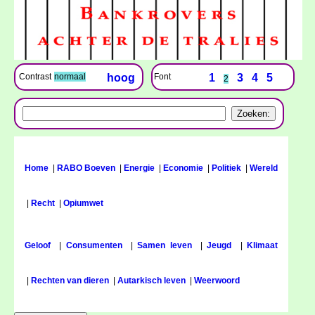
Font
1
3
4
5
Contrast
normaal
hoog
2
Home
|
RABO Boeven
|
Energie
|
Economie
|
Politiek
|
Wereld
|
Recht
|
Opiumwet
Geloof
|
Consumenten
|
Samen leven
|
Jeugd
|
Klimaat
|
Rechten van dieren
|
Autarkisch leven
|
Weerwoord