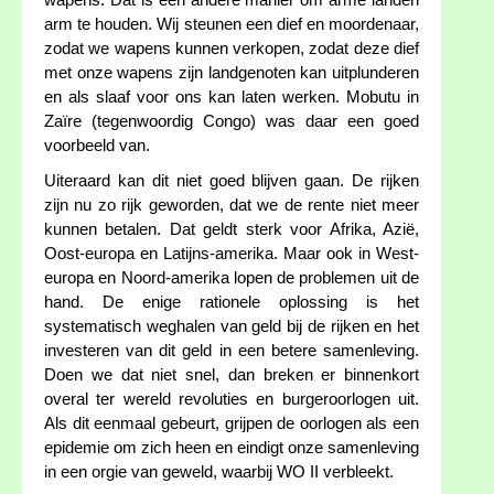
wapens. Dat is een andere manier om arme landen
arm te houden. Wij steunen een dief en moordenaar,
zodat we wapens kunnen verkopen, zodat deze dief
met onze wapens zijn landgenoten kan uitplunderen
en als slaaf voor ons kan laten werken. Mobutu in
Zaïre (tegenwoordig Congo) was daar een goed
voorbeeld van.
Uiteraard kan dit niet goed blijven gaan. De rijken
zijn nu zo rijk geworden, dat we de rente niet meer
kunnen betalen. Dat geldt sterk voor Afrika, Azië,
Oost-europa en Latijns-amerika. Maar ook in West-
europa en Noord-amerika lopen de problemen uit de
hand. De enige rationele oplossing is het
systematisch weghalen van geld bij de rijken en het
investeren van dit geld in een betere samenleving.
Doen we dat niet snel, dan breken er binnenkort
overal ter wereld revoluties en burgeroorlogen uit.
Als dit eenmaal gebeurt, grijpen de oorlogen als een
epidemie om zich heen en eindigt onze samenleving
in een orgie van geweld, waarbij WO II verbleekt.