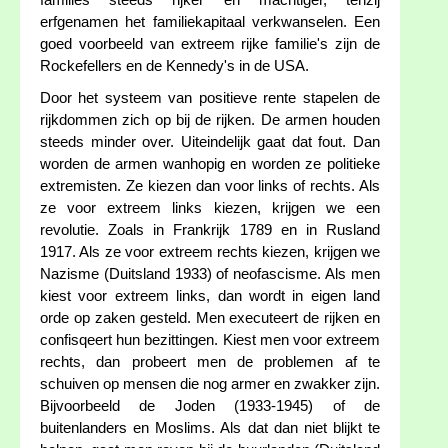
families steeds rijker en machtiger, tenzij
erfgenamen het familiekapitaal verkwanselen. Een
goed voorbeeld van extreem rijke familie's zijn de
Rockefellers en de Kennedy's in de USA.
Door het systeem van positieve rente stapelen de
rijkdommen zich op bij de rijken. De armen houden
steeds minder over. Uiteindelijk gaat dat fout. Dan
worden de armen wanhopig en worden ze politieke
extremisten. Ze kiezen dan voor links of rechts. Als
ze voor extreem links kiezen, krijgen we een
revolutie. Zoals in Frankrijk 1789 en in Rusland
1917. Als ze voor extreem rechts kiezen, krijgen we
Nazisme (Duitsland 1933) of neofascisme. Als men
kiest voor extreem links, dan wordt in eigen land
orde op zaken gesteld. Men executeert de rijken en
confisqeert hun bezittingen. Kiest men voor extreem
rechts, dan probeert men de problemen af te
schuiven op mensen die nog armer en zwakker zijn.
Bijvoorbeeld de Joden (1933-1945) of de
buitenlanders en Moslims. Als dat dan niet blijkt te