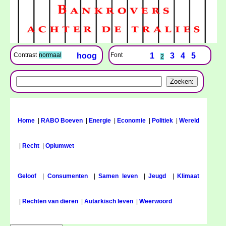
Font
1
3
4
5
Contrast
normaal
hoog
2
Home
|
RABO Boeven
|
Energie
|
Economie
|
Politiek
|
Wereld
|
Recht
|
Opiumwet
Geloof
|
Consumenten
|
Samen leven
|
Jeugd
|
Klimaat
|
Rechten van dieren
|
Autarkisch leven
|
Weerwoord