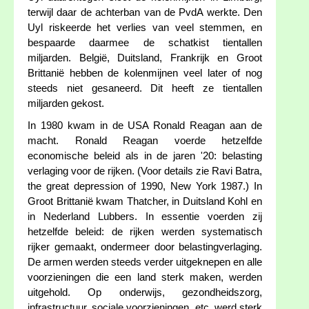
terwijl daar de achterban van de PvdA werkte. Den
Uyl riskeerde het verlies van veel stemmen, en
bespaarde daarmee de schatkist tientallen
miljarden. België, Duitsland, Frankrijk en Groot
Brittanië hebben de kolenmijnen veel later of nog
steeds niet gesaneerd. Dit heeft ze tientallen
miljarden gekost.
In 1980 kwam in de USA Ronald Reagan aan de
macht. Ronald Reagan voerde hetzelfde
economische beleid als in de jaren '20: belasting
verlaging voor de rijken. (Voor details zie Ravi Batra,
the great depression of 1990, New York 1987.) In
Groot Brittanië kwam Thatcher, in Duitsland Kohl en
in Nederland Lubbers. In essentie voerden zij
hetzelfde beleid: de rijken werden systematisch
rijker gemaakt, ondermeer door belastingverlaging.
De armen werden steeds verder uitgeknepen en alle
voorzieningen die een land sterk maken, werden
uitgehold. Op onderwijs, gezondheidszorg,
infrastructuur, sociale voorzieningen, etc. werd sterk