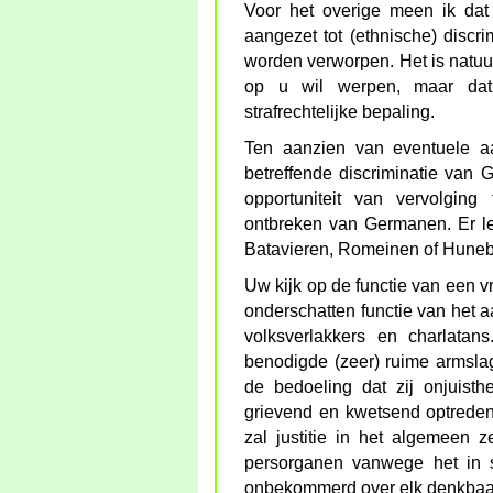
Voor het overige meen ik dat
aangezet tot (ethnische) discri
worden verworpen. Het is natuur
op u wil werpen, maar dat
strafrechtelijke bepaling.
Ten aanzien van eventuele aa
betreffende discriminatie van 
opportuniteit van vervolging
ontbreken van Germanen. Er l
Batavieren, Romeinen of Hune
Uw kijk op de functie van een vr
onderschatten functie van het 
volksverlakkers en charlatan
benodigde (zeer) ruime armslag 
de bedoeling dat zij onjuist
grievend en kwetsend optreden,
zal justitie in het algemeen 
persorganen vanwege het in s
onbekommerd over elk denkbaa