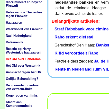
discrimineert en boycot
nederlandse banken
en verhu
Firewolf
totdat de criminele Haagse 
Hetze van de Theosofen
Bankrovers achter de tralies !!!
tegen Firewolf
Belangrijkste artikelen:
Haatzaaien
Straf Rabobank voor ciminee
Weerwoord van Firewolf
Nazi-Nederigland
Rabo erkent diefstal
Balkenende
Banke
Gerechtshof Den Haag:
Reactie op Harry
Westerink's haatzaaierij
Kifid veroordeelt Rabo
Het OM over Panorama
Ja, de 
Fractieleiders zeggen:
Het OM over Westerink
Rente in Nederland ruim VIE
Aanklacht tegen het OM
Gelijke Behandeling?
De vreemdelingenhaat
van extreem-links
Kogelregen van links
Klacht aan
Kamercommissie