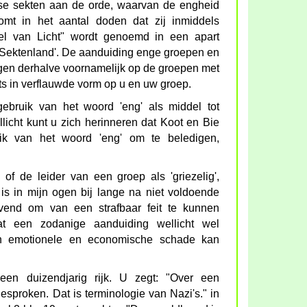
dse sekten aan de orde, waarvan de engheid
komt in het aantal doden dat zij inmiddels
el van Licht" wordt genoemd in een apart
d Sektenland'. De aanduiding enge groepen en
ogen derhalve voornamelijk op de groepen met
s in verflauwde vorm op u en uw groep.
gebruik van het woord 'eng' als middel tot
ellicht kunt u zich herinneren dat Koot en Bie
uik van het woord 'eng' om te beledigen,
f de leider van een groep als 'griezelig',
is in mijn ogen bij lange na niet voldoende
evend om van een strafbaar feit te kunnen
dat een zodanige aanduiding wellicht wel
en emotionele en economische schade kan
en duizendjarig rijk. U zegt: "Over een
gesproken. Dat is terminologie van Nazi's." in