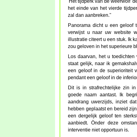
'Het tijdperk van de weerwolf' d
het einde van het vierde tijdper
zal dan aanbreken."
Panorama dicht u een geloof to
verwijst u naar uw website w
illustratie citeert u een stuk. Ik
zou geloven in het superieure b
Los daarvan, het u toedichten 
staat gelijk, naar ik gemaksh
een geloof in de superioriteit 
pendant een geloof in de inferior
Dit is in strafrechtelijke zin
goede naam aantast. Ik begri
aandrang uwerzijds, inziet da
hebben geplaatst en bereid zijn
een dergelijk geloof ten ster
aanbiedt. Önder deze omstand
interventie niet opportuun is.