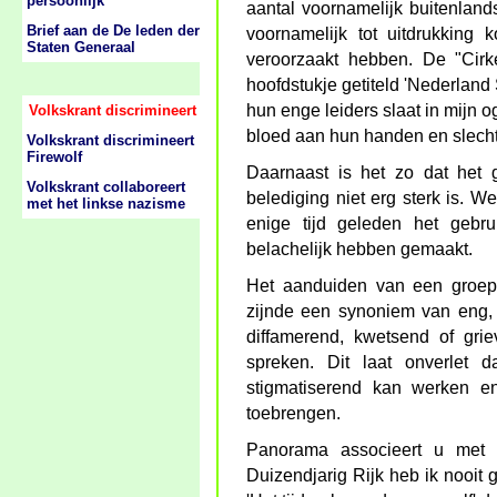
persoonlijk
aantal voornamelijk buitenlan
Brief aan de De leden der
voornamelijk tot uitdrukking 
Staten Generaal
veroorzaakt hebben. De "Cirk
hoofdstukje getiteld 'Nederlan
hun enge leiders slaat in mijn 
Volkskrant discrimineert
bloed aan hun handen en slecht
Volkskrant discrimineert
Firewolf
Daarnaast is het zo dat het 
Volkskrant collaboreert
belediging niet erg sterk is. W
met het linkse nazisme
enige tijd geleden het gebr
belachelijk hebben gemaakt.
Het aanduiden van een groep o
zijnde een synoniem van eng, 
diffamerend, kwetsend of gri
spreken. Dit laat onverlet 
stigmatiserend kan werken 
toebrengen.
Panorama associeert u met e
Duizendjarig Rijk heb ik nooit 