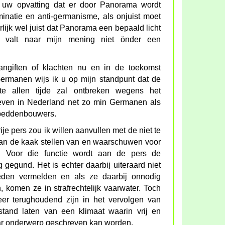
 uw opvatting dat er door Panorama wordt
minatie en anti-germanisme, als onjuist moet
lijk wel juist dat Panorama een bepaald licht
 valt naar mijn mening niet önder een
ngiften of klachten nu en in de toekomst
Germanen wijs ik u op mijn standpunt dat de
 te allen tijde zal ontbreken wegens het
even in Nederland net zo min Germanen als
beddenbouwers.
ije pers zou ik willen aanvullen met de niet te
aan de kaak stellen van en waarschuwen voor
s. Voor die functie wordt aan de pers de
gegund. Het is echter daarbij uiteraard niet
heden vermelden en als ze daarbij onnodig
 komen ze in strafrechtelijk vaarwater. Toch
zeer terughoudend zijn in het vervolgen van
tand laten van een klimaat waarin vrij en
r onderwerp geschreven kan worden.