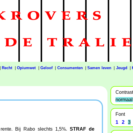
|
Recht
|
Opiumwet
|
Geloof
|
Consumenten
|
Samen leven
|
Jeugd
|
Contras
normaal
Font
1
2
3
 rente. Bij Rabo slechts 1,5%.
STRAF de