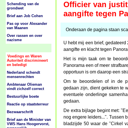
Officier van just
Schending van de
grondwet
aangifte tegen 
Brief aan Job Cohen
Pas op voor Alexander
van Maanen
Onderaan de pagina staan scan
Over rassen en over
nazisme
U hebt mij een brief, gedateer
aangifte en klacht tegen Panora
Voedings en Waren
Het is mijn taak om te beoord
Autoriteit discrimineert
en beledigt
Panorama een of meer strafbare 
opportuun is om daarop een straf
Nederland schendt
mensenrechten
Om te beoordelen of in de pub
Ambtenaar Olieman
gedaan zijn, dient gekeken te w
vindt zichzelf correct
eventuele onderlinge samenhan
Bestuurlijke boete
gedaan.
Reactie op staatsterreur
De extra bijlage begint met: "E
Bezwaarschrift
nog engere leiders...". Tussen b
Brief aan de Minister van
bladzijde 50 waar de "Cirkel v
VWS Hans Hoogervorst,