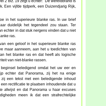
eel 2 blz. 19 zegt u echter: "De wereldbrand is
k. Een vijfde tijdperk, een Duizendjarig Rijk,
e in het superieure blanke ras. In uw brief
aar duidelijk het tegendeel zou staan. Ter
 kan echter in dat stuk nergens vinden dat u niet
lanke ras.
van een geloof in het superieure blanke ras
alve maar aanneem, aan het u toedichten van
van het blanke ras en dat heeft als logische
iteit van niet-blanke rassen.
 in beginsel beledigend omdat het uw eer en
jp echter dat Panorama, zij het na enige
t zij een tekst met een beledigende inhoud
 een rectificatie te plaatsen inhoudende dat u
kste afwijst en dat Panorama u haar excuses
igheden meen ik dat een strafrechtelijke