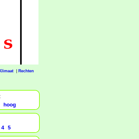
Klimaat
|
Rechten
t
hoog
4
5