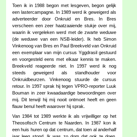
Toen ik in 1988 begon met lesgeven, begon gelijk
een lastercampagne. In 1989 werd ik geweigerd als
adverteerder door Onkruid en Bres. In Bres
verscheen een zeer haatzaaiende stukje over mij,
waarin ik vergeleken werd met de zwarte weduwe
(de weduwe van een NSB-leider). Ik heb Simon
Vinkenoog van Bres en Paul Breekveld van Onkruid
een exemplaar van mijn cursus Yggdrasil gestuurd
en voorgesteld eens met elkaar kennis te maken.
Breekveld reageerde niet. In 1997 werd ik nog
steeds geweigerd als standhouder voor
Onkruidbeurzen. Vinkenoog stuurde de cursus
retour. In 1997 sprak hij tegen VPRO-reporter Luuk
Bouman in zeer kwaadaardige bewoordingen over
mij. Dit terwijl hij mij nooit ontmoet heeft en geen
flauw benul heeft waarover hij sprak.
Van 1984 tot 1989 werkte ik als vrijwilliger op het
Theosofisch Centrum te Naarden. In 1987 kon ik
een huis huren op dat centrum, dat toen al anderhalf
jaar leeg stond. Ik was zo dom dat ook te doen.