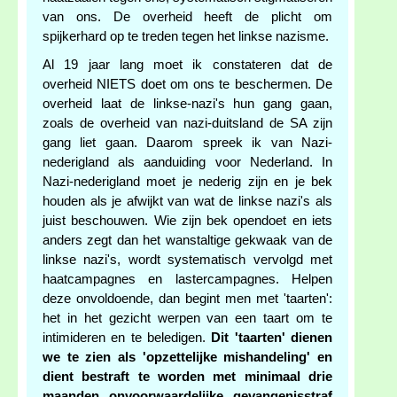
van ons. De overheid heeft de plicht om
spijkerhard op te treden tegen het linkse nazisme.
Al 19 jaar lang moet ik constateren dat de
overheid NIETS doet om ons te beschermen. De
overheid laat de linkse-nazi's hun gang gaan,
zoals de overheid van nazi-duitsland de SA zijn
gang liet gaan. Daarom spreek ik van Nazi-
nederigland als aanduiding voor Nederland. In
Nazi-nederigland moet je nederig zijn en je bek
houden als je afwijkt van wat de linkse nazi's als
juist beschouwen. Wie zijn bek opendoet en iets
anders zegt dan het wanstaltige gekwaak van de
linkse nazi's, wordt systematisch vervolgd met
haatcampagnes en lastercampagnes. Helpen
deze onvoldoende, dan begint men met 'taarten':
het in het gezicht werpen van een taart om te
intimideren en te beledigen.
Dit 'taarten' dienen
we te zien als 'opzettelijke mishandeling' en
dient bestraft te worden met minimaal drie
maanden onvoorwaardelijke gevangenisstraf