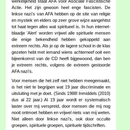
werkelijkheid staat AFA voor Asociale Fascistische
Actie. Het zijn gewoon heel enge fascisten. De
linkse nazi's van AFA hebben op de site van religie
en mystiek en elders op zeer grove wijze aangehitst
tot haat tegen alles wat spiritueel is. In hun internet-
blaadje 'Alert' worden vrijwel alle spirituele mensen
die enige bekendheid hebben gekoppeld aan
extreem rechts. Als je op de lagere school in de klas
gezeten hebt met iemand wiens achterneef ooit een
bijeenkomst van de CD heeft bijgewoond, dan ben
je extreem rechts, volgens de extreem gestoorde
AFA nazi's.
Voor mensen die het zelf niet hebben meegemaakt,
is het niet te begrijpen wat 19 jaar discriminatie en
uitsluiting met je doet. (Sinds 1988! Inmiddels (2010)
dus al 22 jaar.) Al 19 jaar wordt er systematisch
laster over mij verspreid, door mensen die mij nog
nooit ontmoet hebben en vrijwel niets van mij weten.
Niet alleen door linkse nazi's, ook door occulte
groepen, spirituele groepen, spirituele tijdschriften.