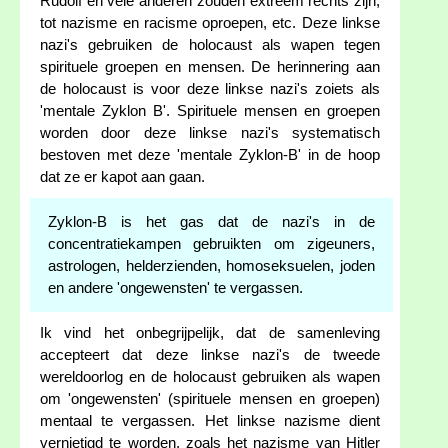
Rudolf en vele anderen zouden extreem rechts zijn,
tot nazisme en racisme oproepen, etc. Deze linkse
nazi's gebruiken de holocaust als wapen tegen
spirituele groepen en mensen. De herinnering aan
de holocaust is voor deze linkse nazi's zoiets als
'mentale Zyklon B'. Spirituele mensen en groepen
worden door deze linkse nazi's systematisch
bestoven met deze 'mentale Zyklon-B' in de hoop
dat ze er kapot aan gaan.
Zyklon-B is het gas dat de nazi's in de
concentratiekampen gebruikten om zigeuners,
astrologen, helderzienden, homoseksuelen, joden
en andere 'ongewensten' te vergassen.
Ik vind het onbegrijpelijk, dat de samenleving
accepteert dat deze linkse nazi's de tweede
wereldoorlog en de holocaust gebruiken als wapen
om 'ongewensten' (spirituele mensen en groepen)
mentaal te vergassen. Het linkse nazisme dient
vernietigd te worden, zoals het nazisme van Hitler