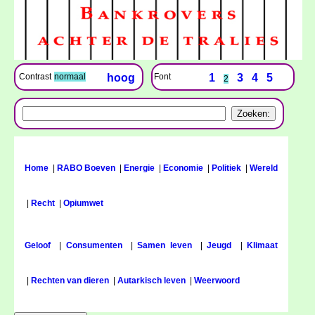
Font
1
3
4
5
Contrast
normaal
hoog
2
Home
|
RABO Boeven
|
Energie
|
Economie
|
Politiek
|
Wereld
|
Recht
|
Opiumwet
Geloof
|
Consumenten
|
Samen leven
|
Jeugd
|
Klimaat
|
Rechten van dieren
|
Autarkisch leven
|
Weerwoord