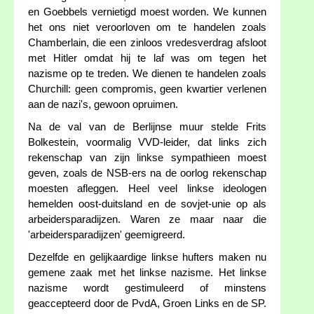
en Goebbels vernietigd moest worden. We kunnen
het ons niet veroorloven om te handelen zoals
Chamberlain, die een zinloos vredesverdrag afsloot
met Hitler omdat hij te laf was om tegen het
nazisme op te treden. We dienen te handelen zoals
Churchill: geen compromis, geen kwartier verlenen
aan de nazi's, gewoon opruimen.
Na de val van de Berlijnse muur stelde Frits
Bolkestein, voormalig VVD-leider, dat links zich
rekenschap van zijn linkse sympathieen moest
geven, zoals de NSB-ers na de oorlog rekenschap
moesten afleggen. Heel veel linkse ideologen
hemelden oost-duitsland en de sovjet-unie op als
arbeidersparadijzen. Waren ze maar naar die
'arbeidersparadijzen' geemigreerd.
Dezelfde en gelijkaardige linkse hufters maken nu
gemene zaak met het linkse nazisme. Het linkse
nazisme wordt gestimuleerd of minstens
geaccepteerd door de PvdA, Groen Links en de SP.