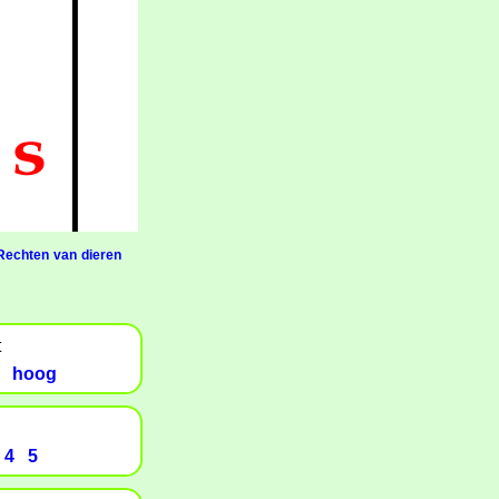
Rechten van dieren
t
hoog
4
5