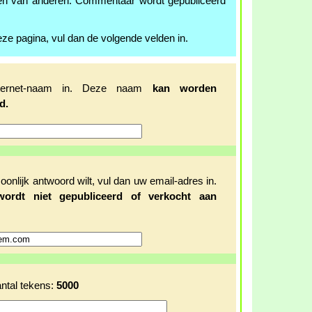
en van anderen. Commentaar wordt gepubliceerd
ze pagina, vul dan de volgende velden in.
ternet-naam in. Deze naam
kan worden
d.
oonlijk antwoord wilt, vul dan uw email-adres in.
wordt niet gepubliceerd of verkocht aan
ntal tekens:
5000