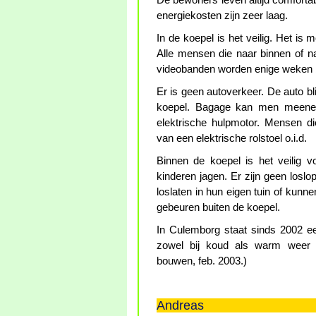
De bewoners leven altijd comfortabe
energiekosten zijn zeer laag.
In de koepel is het veilig. Het i
Alle mensen die naar binnen of n
videobanden worden enige weken
Er is geen autoverkeer. De auto bl
koepel. Bagage kan men meenem
elektrische hulpmotor. Mensen d
van een elektrische rolstoel o.i.d.
Binnen de koepel is het veilig vo
kinderen jagen. Er zijn geen los
loslaten in hun eigen tuin of kunn
gebeuren buiten de koepel.
In Culemborg staat sinds 2002 e
zowel bij koud als warm weer 
bouwen, feb. 2003.)
Andreas