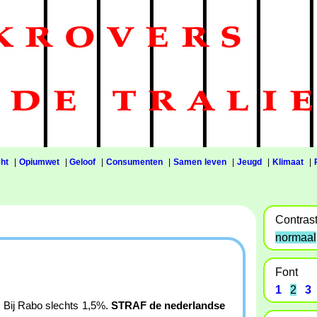
ht
|
Opiumwet
|
Geloof
|
Consumenten
|
Samen leven
|
Jeugd
|
Klimaat
|
Contras
normaal
Font
1
2
3
e. Bij Rabo slechts 1,5%.
STRAF de nederlandse