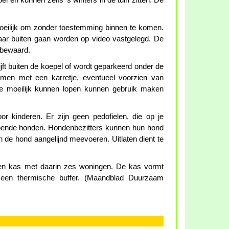
l en kunnen zelfs 's winters in de tuin zitten. De
s moeilijk om zonder toestemming binnen te komen.
aar buiten gaan worden op video vastgelegd. De
 bewaard.
ijft buiten de koepel of wordt geparkeerd onder de
en met een karretje, eventueel voorzien van
ie moeilijk kunnen lopen kunnen gebruik maken
or kinderen. Er zijn geen pedofielen, die op je
lopende honden. Hondenbezitters kunnen hun hond
en de hond aangelijnd meevoeren. Uitlaten dient te
en kas met daarin zes woningen. De kas vormt
een thermische buffer. (Maandblad Duurzaam