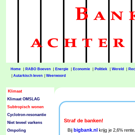
Home
|
RABO Boeven
|
Energie
|
Economie
|
Politiek
|
Wereld
|
Rec
|
Autarkisch leven
|
Weerwoord
Klimaat
Klimaat OMSLAG
Subtropisch wonen
Cyclotron-resonantie
Straf de banken!
Niet teveel varkens
bigbank.nl
Bij
krijg je 2,6% rent
Ompoling