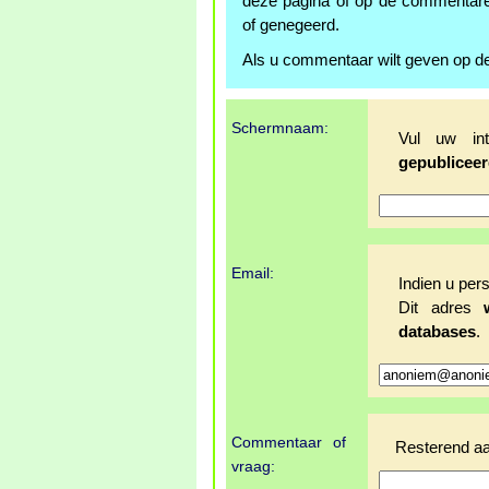
deze pagina of op de commentar
of genegeerd.
Als u commentaar wilt geven op de
Schermnaam:
Vul uw in
gepubliceer
Email:
Indien u pers
Dit adres
databases
.
Commentaar of
Resterend aa
vraag: