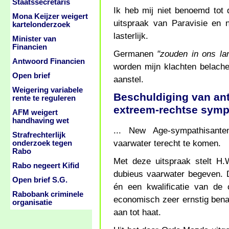
Staatssecretaris
Ik heb mij niet benoemd tot
Mona Keijzer weigert
uitspraak van Paravisie en 
kartelonderzoek
lasterlijk.
Minister van
Financien
Germanen
"zouden in ons la
Antwoord Financien
worden mijn klachten belache
Open brief
aanstel.
Weigering variabele
Beschuldiging van ant
rente te reguleren
extreem-rechtse symp
AFM weigert
handhaving wet
... New Age-sympathisanten
Strafrechterlijk
vaarwater terecht te komen.
onderzoek tegen
Rabo
Met deze uitspraak stelt H.
Rabo negeert Kifid
dubieus vaarwater begeven. D
Open brief S.G.
én een kwalificatie van de
Rabobank criminele
economisch zeer ernstig benad
organisatie
aan tot haat.