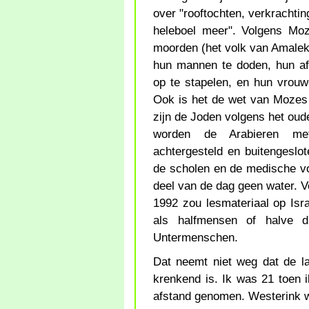
over "rooftochten, verkrachtin
heleboel meer". Volgens Moz
moorden (het volk van Amalek, 
hun mannen te doden, hun a
op te stapelen, en hun vrouw
Ook is het de wet van Mozes 
zijn de Joden volgens het oude
worden de Arabieren met I
achtergesteld en buitengeslo
de scholen en de medische vo
deel van de dag geen water. V
1992 zou lesmateriaal op Isr
als halfmensen of halve d
Untermenschen.
Dat neemt niet weg dat de la
krenkend is. Ik was 21 toen i
afstand genomen. Westerink w