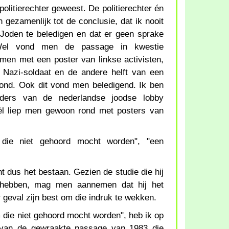
olitierechter geweest. De politierechter én
n gezamenlijk tot de conclusie, dat ik nooit
Joden te beledigen en dat er geen sprake
Wel vond men de passage in kwestie
 men met een poster van linkse activisten,
 Nazi-soldaat en de andere helft van een
oond. Ook dit vond men beledigend. Ik ben
ders van de nederlandse joodse lobby
aël liep men gewoon rond met posters van
die niet gehoord mocht worden", "een
t dus het bestaan. Gezien de studie die hij
 hebben, mag men aannemen dat hij het
r geval zijn best om die indruk te wekken.
m die niet gehoord mocht worden", heb ik op
van de gewraakte passage van 1983 die