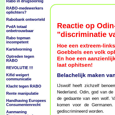
Rabo in drugsoorlog
RABO-medewerkers
oplichters?
Rabobank ontworteld
Reactie op Odin
PvdA totaal
onbetrouwbaar
"discriminatie 
Rabo topman
incompetent
Hoe een extreem-link
Kartelvorming
Goebbels een volk oph
Optreden tegen
En hoe een aanzienlijk
RABO
laat ophitsen!
REVOLUTIE !!!
Belachelijk maken van
Kifid weigert
communicatie
IJswolf heeft zichzelf ben
Klacht tegen RABO
Nederland. Odin, god van de 
Rente manipulatie
de gedaante van een wolf. V
Handhaving Europees
komen voor de Germanen. W
Consumentenrecht
gediscrimineerd worden.
Aanmaning