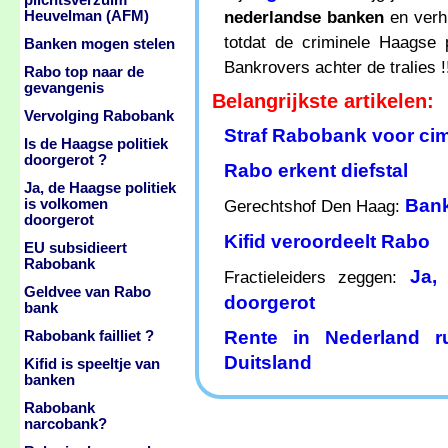
plichtsverzuim
nederlandse banken
en verhu
Heuvelman (AFM)
totdat de criminele Haagse 
Banken mogen stelen
Bankrovers achter de tralies !
Rabo top naar de
gevangenis
Belangrijkste artikelen:
Vervolging Rabobank
Straf Rabobank voor cim
Is de Haagse politiek
doorgerot ?
Rabo erkent diefstal
Ja, de Haagse politiek
Bank
is volkomen
Gerechtshof Den Haag:
doorgerot
Kifid veroordeelt Rabo
EU subsidieert
Rabobank
Ja,
Fractieleiders zeggen:
Geldvee van Rabo
doorgerot
bank
Rente in Nederland 
Rabobank failliet ?
Duitsland
Kifid is speeltje van
banken
Rabobank
narcobank?