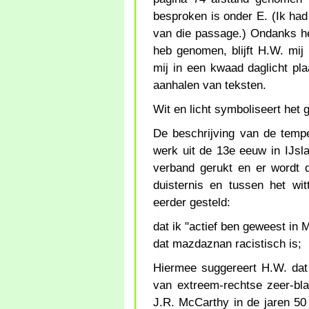
besproken is onder E. (Ik ha
van die passage.) Ondanks het
heb genomen, blijft H.W. mij
mij in een kwaad daglicht plaa
aanhalen van teksten.
Wit en licht symboliseert het 
De beschrijving van de temp
werk uit de 13e eeuw in IJsl
verband gerukt en er wordt d
duisternis en tussen het wi
eerder gesteld:
dat ik "actief ben geweest in
dat mazdaznan racistisch is;
Hiermee suggereert H.W. dat 
van extreem-rechtse zeer-bla
J.R. McCarthy in de jaren 50