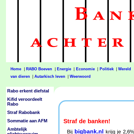
Home
|
RABO Boeven
|
Energie
|
Economie
|
Politiek
|
Wereld
van dieren
|
Autarkisch leven
|
Weerwoord
Rabo erkent diefstal
Kifid veroordeelt
Rabo
Straf Rabobank
Straf de banken!
Sommatie aan AFM
Ambtelijk
bigbank.nl
Bij
krijg je 2,6