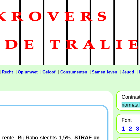
|
Recht
|
Opiumwet
|
Geloof
|
Consumenten
|
Samen leven
|
Jeugd
|
Contras
normaal
Font
1
2
3
% rente. Bij Rabo slechts 1,5%.
STRAF de