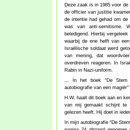
Deze zaak is in 1985 voor de p
de officier van justitie kwame
de intentie had gehad om de 
was van anti-semitisme. 
beledigend. Hierbij vergeleek
waarbij de ene helft van een
Israëlische soldaat werd get
van mening, dat woordvoer
overdreven reageren. In Isr
Rabin in Nazi-uniform.
... In het boek "De Stem 
autobiografie van een magiër"
H.W. haalt dit boek aan en ken
van mij gemaakt schijnt te
gelezen heeft. Hij doet in iede
In mijn autobiografie "De Ste
pagina 74 afstand genomen 