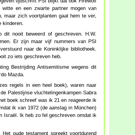
even tijdschrift PSI blijkt dat ook Firewolf
n witte en een zwarte partner mogen van
 maar zich voortplanten gaat hem te ver,
 kinderen.
eb dit nooit beweerd of geschreven. H.W.
emen. Er zijn maar vijf nummers van PSI
verstuurd naar de Koninklijke bibliotheek.
oit zo iets geschreven heb.
hting Bestrijding Antisemitisme wegens dit
Ordo Mazda.
es regels in een heel boek), waren naar
n de Palestijnse vluchtelingenkampen Sabra
 het boek schreef was ik 21 en reageerde ik
 omdat ik van 1972 (de aanslag in München)
 Israël. Ik heb zo fel geschreven omdat ik
st. Het oude testament spreekt voortdurend