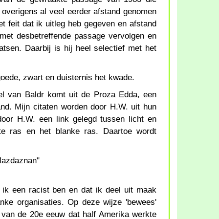
d overigens al veel eerder afstand genomen
 feit dat ik uitleg heb gegeven en afstand
 met desbetreffende passage vervolgen en
tsen. Daarbij is hij heel selectief met het
goede, zwart en duisternis het kwade.
el van Baldr komt uit de Proza Edda, een
and. Mijn citaten worden door H.W. uit hun
oor H.W. een link gelegd tussen licht en
tte ras en het blanke ras. Daartoe wordt
 Mazdaznan"
ik een racist ben en dat ik deel uit maak
nke organisaties. Op deze wijze 'bewees'
 van de 20e eeuw dat half Amerika werkte