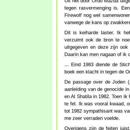
Uit het door Ordo Mazda uitgeg
tegen rasvermenging is. Ee
Firewolf nog wel samenwonen,
vanwege de kans op zwakkere
Dit is keiharde laster. Ik h
verzuimt ook de bron te no
uitgegeven en deze zijn ook 
Daarin kan men nagaan of ik o
... Eind 1983 diende de Stic
boek een klacht in tegen de 
De passage over de Joden (z
aanleiding van de genocide i
en Al Shatila in 1982. Toen ik
te fel. Ik was vooral kwaad,
tot 1982 sympathisant was van
me zeer verraden voelde.
Overigens zijn de feiten jui