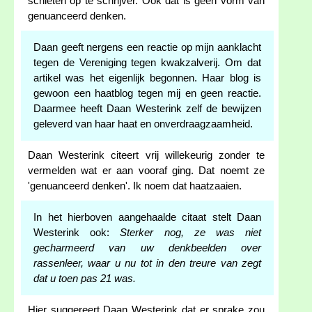
schieten op te schrijver. Ook dat is geen vorm van
genuanceerd denken.
Daan geeft nergens een reactie op mijn aanklacht
tegen de Vereniging tegen kwakzalverij. Om dat
artikel was het eigenlijk begonnen. Haar blog is
gewoon een haatblog tegen mij en geen reactie.
Daarmee heeft Daan Westerink zelf de bewijzen
geleverd van haar haat en onverdraagzaamheid.
Daan Westerink citeert vrij willekeurig zonder te
vermelden wat er aan vooraf ging. Dat noemt ze
'genuanceerd denken'. Ik noem dat haatzaaien.
In het hierboven aangehaalde citaat stelt Daan
Westerink ook:
Sterker nog, ze was niet
gecharmeerd van uw denkbeelden over
rassenleer, waar u nu tot in den treure van zegt
dat u toen pas 21 was.
Hier suggereert Daan Westerink dat er sprake zou