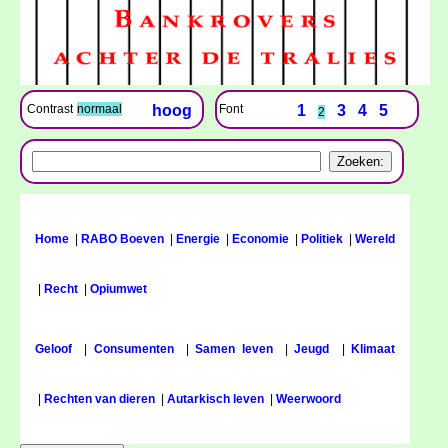
Font
1
3
4
5
Contrast
normaal
hoog
2
Home
|
RABO Boeven
|
Energie
|
Economie
|
Politiek
|
Wereld
|
Recht
|
Opiumwet
Geloof
|
Consumenten
|
Samen leven
|
Jeugd
|
Klimaat
|
Rechten van dieren
|
Autarkisch leven
|
Weerwoord