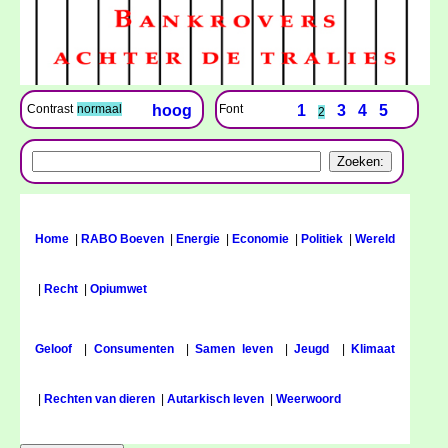
Font
1
3
4
5
Contrast
normaal
hoog
2
Home
|
RABO Boeven
|
Energie
|
Economie
|
Politiek
|
Wereld
|
Recht
|
Opiumwet
Geloof
|
Consumenten
|
Samen leven
|
Jeugd
|
Klimaat
|
Rechten van dieren
|
Autarkisch leven
|
Weerwoord