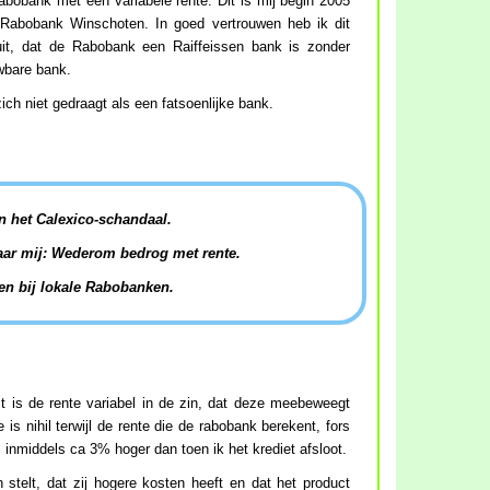
abobank met een variabele rente. Dit is mij begin 2005
 Rabobank Winschoten. In goed vertrouwen heb ik dit
uit, dat de Rabobank een Raiffeissen bank is zonder
wbare bank.
ich niet gedraagt als een fatsoenlijke bank.
en het Calexico-schandaal.
 naar mij: Wederom bedrog met rente.
len bij lokale Rabobanken.
ct is de rente variabel in de zin, dat deze meebeweegt
is nihil terwijl de rente die de rabobank berekent, fors
s inmiddels ca 3% hoger dan toen ik het krediet afsloot.
telt, dat zij hogere kosten heeft en dat het product