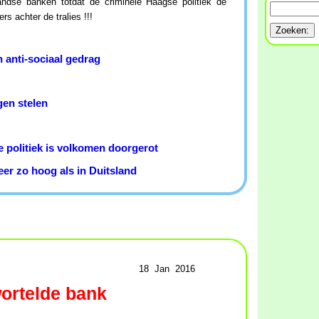
landse banken totdat de criminele Haagse politiek de
s achter de tralies !!!
 anti-sociaal gedrag
en stelen
e politiek is volkomen doorgerot
er zo hoog als in Duitsland
18 Jan 2016
ortelde bank