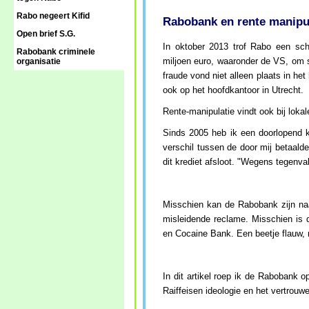
Rabo negeert Kifid
Rabobank en rente manipu
Open brief S.G.
In oktober 2013 trof Rabo een schi
Rabobank criminele
miljoen euro, waaronder de VS, om st
organisatie
fraude vond niet alleen plaats in h
ook op het hoofdkantoor in Utrecht.
Rente-manipulatie vindt ook bij loka
Sinds 2005 heb ik een doorlopend k
verschil tussen de door mij betaalde
dit krediet afsloot. "Wegens tegenv
Misschien kan de Rabobank zijn na
misleidende reclame. Misschien is
en Cocaine Bank. Een beetje flauw, 
In dit artikel roep ik de Rabobank 
Raiffeisen ideologie en het vertrou