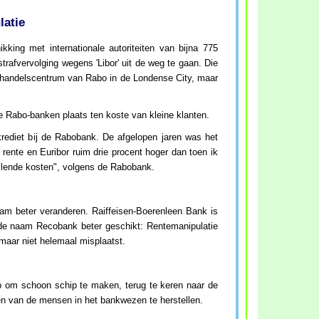
latie
kking met internationale autoriteiten van bijna 775
rafvervolging wegens 'Libor' uit de weg te gaan. Die
et handelscentrum van Rabo in de Londense City, maar
le Rabo-banken plaats ten koste van kleine klanten.
rediet bij de Rabobank. De afgelopen jaren was het
 rente en Euribor ruim drie procent hoger dan toen ik
allende kosten", volgens de Rabobank.
am beter veranderen. Raiffeisen-Boerenleen Bank is
 de naam Recobank beter geschikt: Rentemanipulatie
maar niet helemaal misplaatst.
op om schoon schip te maken, terug te keren naar de
wen van de mensen in het bankwezen te herstellen.