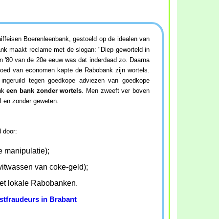
ffeisen Boerenleenbank, gestoeld op de idealen van
nk maakt reclame met de slogan: "Diep geworteld in
en '80 van de 20e eeuw was dat inderdaad zo. Daarna
vloed van economen kapte de Rabobank zijn wortels.
 ingeruild tegen goedkope adviezen van goedkope
ank
een bank zonder wortels
. Men zweeft ver boven
l en zonder geweten.
 door:
e manipulatie);
itwassen van coke-geld);
et lokale Rabobanken.
stfraudeurs in Brabant