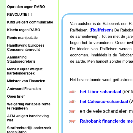
Optreden tegen RABO
REVOLUTIE !!!
Kifid weigert communicatie
Van oudsher is de Rabobank een Rai
Raiffeisen
Klacht tegen RABO
Raiffeisen. (
) De Raboba
de samenleving". Tot en met de jar
Rente manipulatie
begon het te veranderen. Onder in
Handhaving Europees
De idealen van Raiffeisen werden
Consumentenrecht
economen. Inmiddels is de Rabob
Aanmaning
de aarde. Men handelt zonder moraa
Staatssecretaris
Mona Keijzer weigert
kartelonderzoek
Het bovenstaande wordt geillustreerd
Minister van Financien
Antwoord Financien
het Libor-schandaal
(rent
Open brief
het Calexico-schandaal
(w
Weigering variabele rente
te reguleren
en de vele schandalen m
AFM weigert handhaving
wet
Rabobank financierde me
Strafrechterlijk onderzoek
tegen Rabo