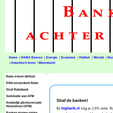
Home
|
RABO Boeven
|
Energie
|
Economie
|
Politiek
|
Wereld
|
Rec
|
Autarkisch leven
|
Weerwoord
Rabo erkent diefstal
Kifid veroordeelt Rabo
Straf Rabobank
Sommatie aan AFM
Straf de banken!
Ambtelijk plichtsverzuim
Heuvelman (AFM)
bigbank.nl
Bij
krijg je 2,6% rente. 
Banken mogen stelen