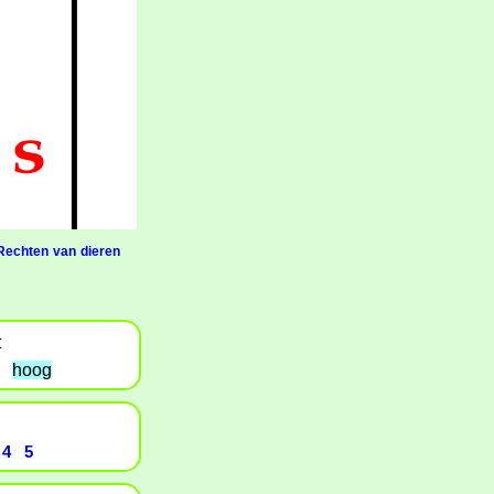
Rechten van dieren
t
hoog
4
5