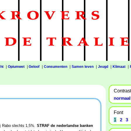
ht
|
Opiumwet
|
Geloof
|
Consumenten
|
Samen leven
|
Jeugd
|
Klimaat
|
Contras
normaal
Font
1
2
3
Bij Rabo slechts 1,5%.
STRAF de nederlandse banken