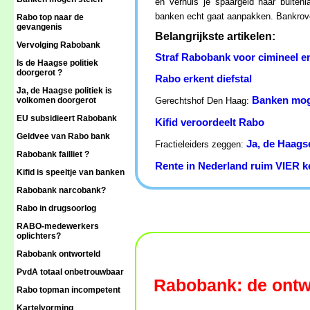
en verhuis je spaargeld naar buiten
banken echt gaat aanpakken. Bankrover
Rabo top naar de
gevangenis
Belangrijkste artikelen:
Vervolging Rabobank
Straf Rabobank voor cimineel en
Is de Haagse politiek
doorgerot ?
Rabo erkent diefstal
Ja, de Haagse politiek is
Banken mog
volkomen doorgerot
Gerechtshof Den Haag:
EU subsidieert Rabobank
Kifid veroordeelt Rabo
Geldvee van Rabo bank
Ja, de Haags
Fractieleiders zeggen:
Rabobank failliet ?
Rente in Nederland ruim VIER ke
Kifid is speeltje van banken
Rabobank narcobank?
Rabo in drugsoorlog
RABO-medewerkers
oplichters?
Rabobank ontworteld
PvdA totaal onbetrouwbaar
Rabobank: de ontw
Rabo topman incompetent
Kartelvorming