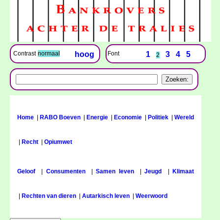
Font
1
3
4
5
Contrast
normaal
hoog
2
Home
|
RABO Boeven
|
Energie
|
Economie
|
Politiek
|
Wereld
|
Recht
|
Opiumwet
Geloof
|
Consumenten
|
Samen leven
|
Jeugd
|
Klimaat
|
Rechten van dieren
|
Autarkisch leven
|
Weerwoord