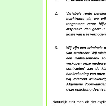
Er bestaat een bankenka
Variabele rente betek
marktrente als we wi
toegestane rente bli
afspreekt, dan geeft u
koste van u te verhogen
Wij zijn een criminele 
van strafrecht. Wij mis
een Raiffeisenbank z
verkopen onze medewerke
contracten' aan de kl
bankrekening van onze k
wij volstrekt willekeur
Algemene Voorwaarden.
deze oplichting deel te
Natuurlijk stelt men dit niet expl