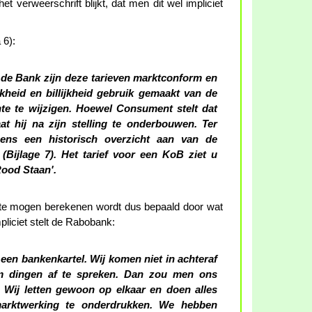
t verweerschrift blijkt, dat men dit wel impliciet
 6):
n de Bank zijn deze tarieven marktconform en
jkheid en billijkheid gebruik gemaakt van de
e te wijzigen. Hoewel Consument stelt dat
laat hij na zijn stelling te onderbouwen. Ter
neens een historisch overzicht aan van de
(Bijlage 7). Het tarief voor een KoB ziet u
Rood Staan'.
te mogen berekenen wordt dus bepaald door wat
liciet stelt de Rabobank:
 een bankenkartel. Wij komen niet in achteraf
om dingen af te spreken. Dan zou men ons
Wij letten gewoon op elkaar en doen alles
arktwerking te onderdrukken. We hebben