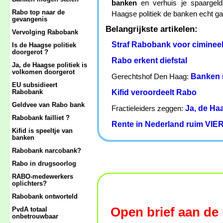
banken
en verhuis je spaargeld
Rabo top naar de
Haagse politiek de banken echt gaa
gevangenis
Belangrijkste artikelen:
Vervolging Rabobank
Straf Rabobank voor cimineel
Is de Haagse politiek
doorgerot ?
Rabo erkent diefstal
Ja, de Haagse politiek is
volkomen doorgerot
Banken 
Gerechtshof Den Haag:
EU subsidieert
Kifid veroordeelt Rabo
Rabobank
Geldvee van Rabo bank
Ja, de Ha
Fractieleiders zeggen:
Rabobank failliet ?
Rente in Nederland ruim VIER
Kifid is speeltje van
banken
Rabobank narcobank?
Rabo in drugsoorlog
RABO-medewerkers
oplichters?
Rabobank ontworteld
Open brief aan de 
PvdA totaal
onbetrouwbaar