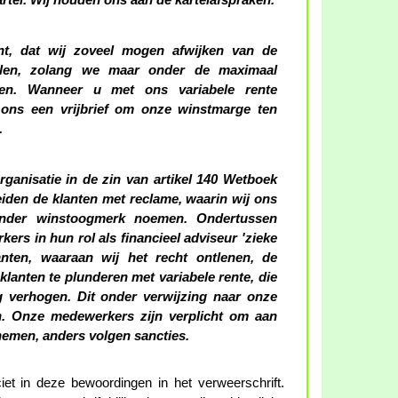
rtel. Wij houden ons aan de kartelafspraken.
ent, dat wij zoveel mogen afwijken van de
llen, zolang we maar onder de maximaal
jven. Wanneer u met ons variabele rente
 ons een vrijbrief om onze winstmarge ten
.
organisatie in de zin van artikel 140 Wetboek
leiden de klanten met reclame, waarin wij ons
onder winstoogmerk noemen. Ondertussen
rs in hun rol als financieel adviseur 'zieke
anten, waaraan wij het recht ontlenen, de
lanten te plunderen met variabele rente, die
ig verhogen. Dit onder verwijzing naar onze
 Onze medewerkers zijn verplicht om aan
 nemen, anders volgen sancties.
iciet in deze bewoordingen in het verweerschrift.