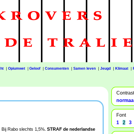
ht
|
Opiumwet
|
Geloof
|
Consumenten
|
Samen leven
|
Jeugd
|
Klimaat
|
Contras
normaa
Font
1
2
3
e. Bij Rabo slechts 1,5%.
STRAF de nederlandse