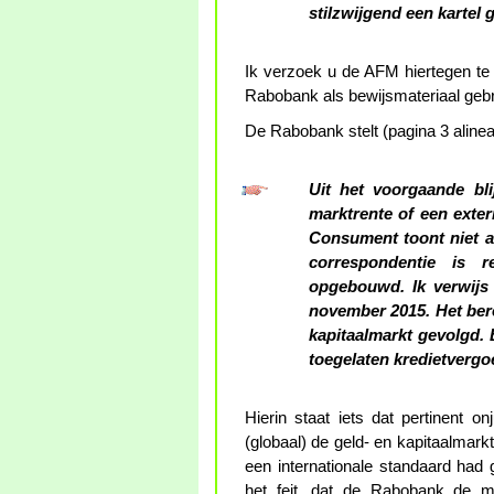
stilzwijgend een kartel 
Ik verzoek u de AFM hiertegen te 
Rabobank als bewijsmateriaal gebr
De Rabobank stelt (pagina 3 alinea
Uit het voorgaande blij
marktrente of een exter
Consument toont niet aa
correspondentie is 
opgebouwd. Ik verwijs 
november 2015. Het bere
kapitaalmarkt gevolgd. 
toegelaten kredietvergo
Hierin staat iets dat pertinent on
(globaal) de geld- en kapitaalmarkt
een internationale standaard had g
het feit, dat de Rabobank de ma