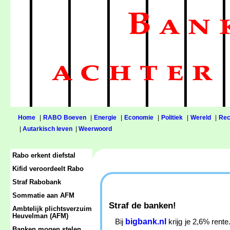
Home
|
RABO Boeven
|
Energie
|
Economie
|
Politiek
|
Wereld
|
Rec
|
Autarkisch leven
|
Weerwoord
Rabo erkent diefstal
Kifid veroordeelt Rabo
Straf Rabobank
Sommatie aan AFM
Straf de banken!
Ambtelijk plichtsverzuim
Heuvelman (AFM)
bigbank.nl
Bij
krijg je 2,6% rent
Banken mogen stelen