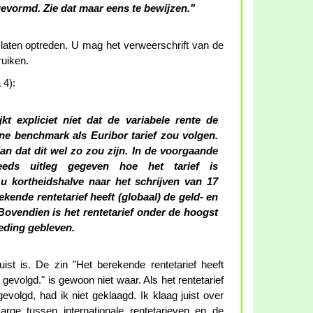
gevormd. Zie dat maar eens te bewijzen."
laten optreden. U mag het verweerschrift van de
uiken.
 4):
kt expliciet níet dat de variabele rente de
ne benchmark als Euribor tarief zou volgen.
n dat dit wel zo zou zijn. In de voorgaande
reeds uitleg gegeven hoe het tarief is
u kortheidshalve naar het schrijven van 17
kende rentetarief heeft (globaal) de geld- en
Bovendien is het rentetarief onder de hoogst
eding gebleven.
juist is. De zin "Het berekende rentetarief heeft
 gevolgd." is gewoon niet waar. Als het rentetarief
evolgd, had ik niet geklaagd. Ik klaag juist over
rge tussen internationale rentetarieven en de