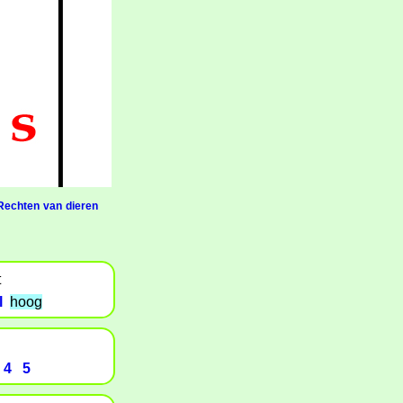
Rechten van dieren
t
l
hoog
4
5