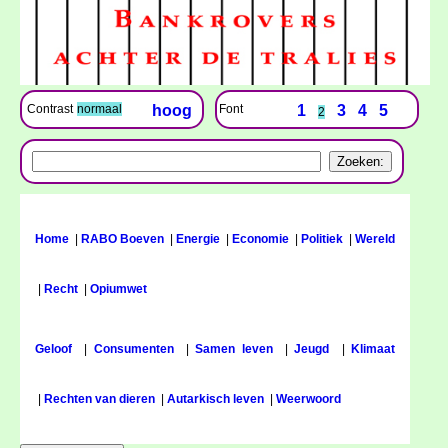
Font
1
3
4
5
Contrast
normaal
hoog
2
Home
|
RABO Boeven
|
Energie
|
Economie
|
Politiek
|
Wereld
|
Recht
|
Opiumwet
Geloof
|
Consumenten
|
Samen leven
|
Jeugd
|
Klimaat
|
Rechten van dieren
|
Autarkisch leven
|
Weerwoord