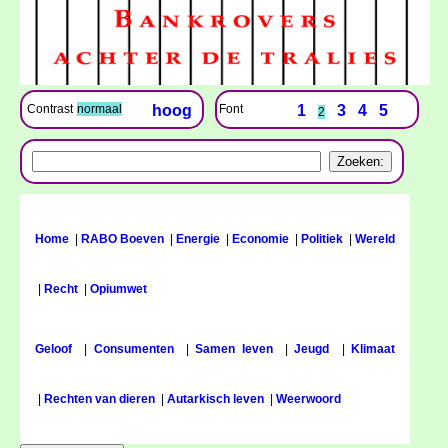
Font
1
3
4
5
Contrast
normaal
hoog
2
Home
|
RABO Boeven
|
Energie
|
Economie
|
Politiek
|
Wereld
|
Recht
|
Opiumwet
Geloof
|
Consumenten
|
Samen leven
|
Jeugd
|
Klimaat
|
Rechten van dieren
|
Autarkisch leven
|
Weerwoord