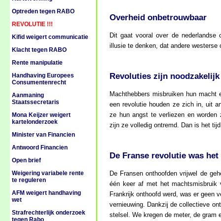
Optreden tegen RABO
Overheid onbetrouwbaar
REVOLUTIE !!!
Dit gaat vooral over de nederlandse 
Kifid weigert communicatie
illusie te denken, dat andere westerse 
Klacht tegen RABO
Rente manipulatie
Revoluties zijn noodzakelijk
Handhaving Europees
Consumentenrecht
Machthebbers misbruiken hun macht en v
Aanmaning
Staatssecretaris
een revolutie houden ze zich in, uit a
ze hun angst te verliezen en worden 
Mona Keijzer weigert
kartelonderzoek
zijn ze volledig ontremd. Dan is het tij
Minister van Financien
Antwoord Financien
De Franse revolutie was het
Open brief
Weigering variabele rente
De Fransen onthoofden vrijwel de gehe
te reguleren
één keer af met het machtsmisbruik 
AFM weigert handhaving
Frankrijk onthoofd werd, was er geen v
wet
vernieuwing. Dankzij de collectieve on
Strafrechterlijk onderzoek
stelsel. We kregen de meter, de gram en
tegen Rabo