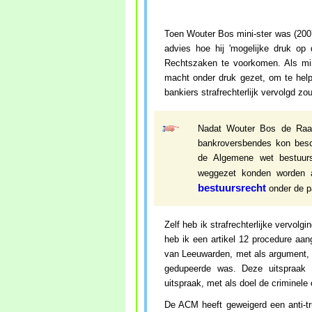
Toen Wouter Bos mini-ster was (200
advies hoe hij 'mogelijke druk op 
Rechtszaken te voorkomen. Als mini-
macht onder druk gezet, om te help
bankiers strafrechterlijk vervolgd z
Nadat Wouter Bos de Raad
bankroversbendes kon besc
de Algemene wet bestuurs
weggezet konden worden a
bestuursrecht
onder de p
Zelf heb ik strafrechterlijke vervol
heb ik een artikel 12 procedure aa
van Leeuwarden, met als argument
gedupeerde was. Deze uitspraak i
uitspraak, met als doel de criminele 
De ACM heeft geweigerd een anti-tr