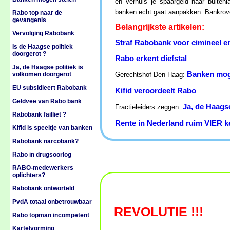
en verhuis je spaargeld naar buiten
banken echt gaat aanpakken. Bankrover
Rabo top naar de
gevangenis
Belangrijkste artikelen:
Vervolging Rabobank
Straf Rabobank voor cimineel en
Is de Haagse politiek
doorgerot ?
Rabo erkent diefstal
Ja, de Haagse politiek is
Banken mog
volkomen doorgerot
Gerechtshof Den Haag:
EU subsidieert Rabobank
Kifid veroordeelt Rabo
Geldvee van Rabo bank
Ja, de Haags
Fractieleiders zeggen:
Rabobank failliet ?
Rente in Nederland ruim VIER ke
Kifid is speeltje van banken
Rabobank narcobank?
Rabo in drugsoorlog
RABO-medewerkers
oplichters?
Rabobank ontworteld
PvdA totaal onbetrouwbaar
REVOLUTIE !!!
Rabo topman incompetent
Kartelvorming