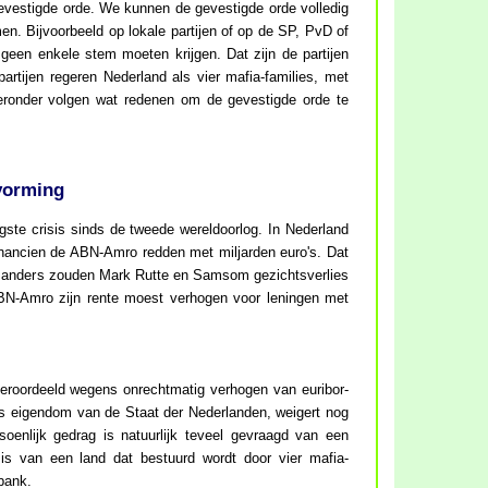
estigde orde. We kunnen de gevestigde orde volledig
n. Bijvoorbeeld op lokale partijen of op de SP, PvD of
geen enkele stem moeten krijgen. Dat zijn de partijen
tijen regeren Nederland als vier mafia-families, met
ieronder volgen wat redenen om de gevestigde orde te
lvorming
ste crisis sinds de tweede wereldoorlog. In Nederland
inancien de ABN-Amro redden met miljarden euro's. Dat
n, anders zouden Mark Rutte en Samsom gezichtsverlies
BN-Amro zijn rente moest verhogen voor leningen met
veroordeeld wegens onrechtmatig verhogen van euribor-
s eigendom van de Staat der Nederlanden, weigert nog
soenlijk gedrag is natuurlijk teveel gevraagd van een
s van een land dat bestuurd wordt door vier mafia-
bank.