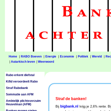
Home
|
RABO Boeven
|
Energie
|
Economie
|
Politiek
|
Wereld
|
Rec
|
Autarkisch leven
|
Weerwoord
Rabo erkent diefstal
Kifid veroordeelt Rabo
Straf Rabobank
Sommatie aan AFM
Straf de banken!
Ambtelijk plichtsverzuim
Heuvelman (AFM)
bigbank.nl
Bij
krijg je 2,6% rente. 
Banken mogen stelen