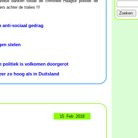
landse banken totdat de criminele Haagse politiek de
s achter de tralies !!!
 anti-sociaal gedrag
en stelen
e politiek is volkomen doorgerot
er zo hoog als in Duitsland
15 Feb 2018