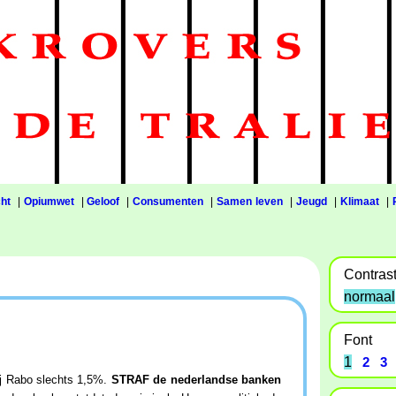
ht
|
Opiumwet
|
Geloof
|
Consumenten
|
Samen leven
|
Jeugd
|
Klimaat
|
Contras
normaal
Font
1
2
3
Bij Rabo slechts 1,5%.
STRAF de nederlandse banken