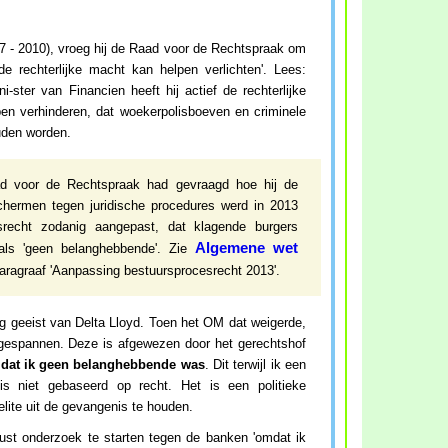
7 - 2010), vroeg hij de Raad voor de Rechtspraak om
de rechterlijke macht kan helpen verlichten'. Lees:
ster van Financien heeft hij actief de rechterlijke
en verhinderen, dat woekerpolisboeven en criminele
ouden worden.
 voor de Rechtspraak had gevraagd hoe hij de
hermen tegen juridische procedures werd in 2013
recht zodanig aangepast, dat klagende burgers
Algemene wet
ls 'geen belanghebbende'. Zie
aragraaf 'Aanpassing bestuursprocesrecht 2013'.
ging geeist van Delta Lloyd. Toen het OM dat weigerde,
ngespannen. Deze is afgewezen door het gerechtshof
,
dat ik geen belanghebbende was
. Dit terwijl ik een
s niet gebaseerd op recht. Het is een politieke
elite uit de gevangenis te houden.
ust onderzoek te starten tegen de banken 'omdat ik