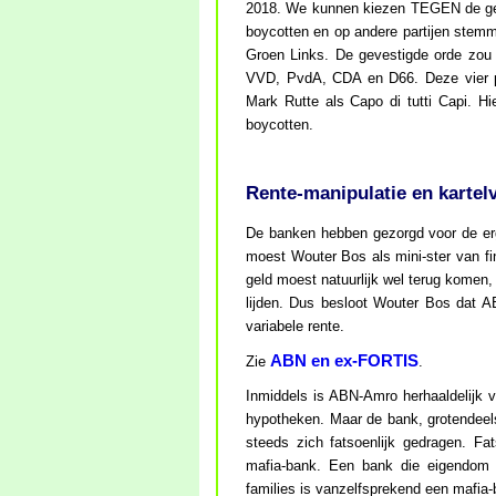
2018. We kunnen kiezen TEGEN de gev
boycotten en op andere partijen stemme
Groen Links. De gevestigde orde zou 
VVD, PvdA, CDA en D66. Deze vier par
Mark Rutte als Capo di tutti Capi. H
boycotten.
Rente-manipulatie en karte
De banken hebben gezorgd voor de erg
moest Wouter Bos als mini-ster van f
geld moest natuurlijk wel terug kome
lijden. Dus besloot Wouter Bos dat A
variabele rente.
ABN en ex-FORTIS
Zie
.
Inmiddels is ABN-Amro herhaaldelijk 
hypotheken. Maar de bank, grotendeel
steeds zich fatsoenlijk gedragen. Fat
mafia-bank. Een bank die eigendom i
families is vanzelfsprekend een mafia-