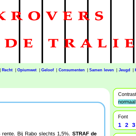
|
Recht
|
Opiumwet
|
Geloof
|
Consumenten
|
Samen leven
|
Jeugd
|
Contras
normaal
Font
1
2
3
% rente. Bij Rabo slechts 1,5%.
STRAF de