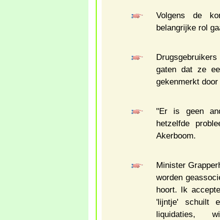
Volgens de kor
belangrijke rol ga
Drugsgebruikers 
gaten dat ze e
gekenmerkt door 
"Er is geen an
hetzelfde probl
Akerboom.
Minister Grapperh
worden geassociee
hoort. Ik accepte
'lijntje' schuil
liquidaties, 