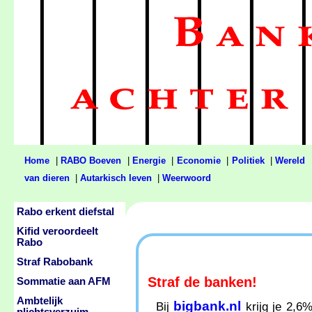
Home
|
RABO Boeven
|
Energie
|
Economie
|
Politiek
|
Wereld
van dieren
|
Autarkisch leven
|
Weerwoord
Rabo erkent diefstal
Kifid veroordeelt
Rabo
Straf Rabobank
Straf de banken!
Sommatie aan AFM
Ambtelijk
bigbank.nl
Bij
krijg je 2,6