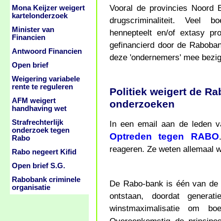
Vooral de provincies Noord 
Mona Keijzer weigert
kartelonderzoek
drugscriminaliteit. Veel b
Minister van
hennepteelt en/of extasy pr
Financien
gefinancierd door de Raboba
Antwoord Financien
deze 'ondernemers' mee bezig
Open brief
Weigering variabele
rente te reguleren
Politiek weigert de Ra
AFM weigert
onderzoeken
handhaving wet
Strafrechterlijk
In een email aan de leden 
onderzoek tegen
Optreden tegen RABO
Rabo
reageren. Ze weten allemaal w
Rabo negeert Kifid
Open brief S.G.
Rabobank criminele
De Rabo-bank is één van de r
organisatie
ontstaan, doordat generat
winstmaximalisatie om bo