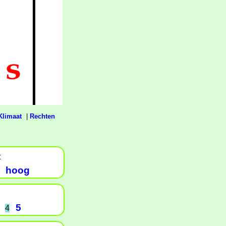
Klimaat
|
Rechten
t
hoog
5
4