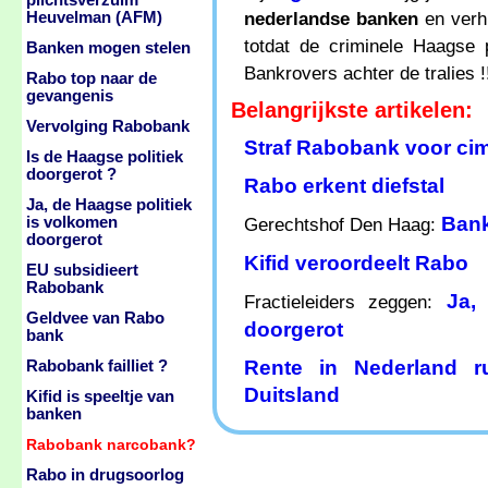
plichtsverzuim
nederlandse banken
en verhu
Heuvelman (AFM)
totdat de criminele Haagse 
Banken mogen stelen
Bankrovers achter de tralies !
Rabo top naar de
gevangenis
Belangrijkste artikelen:
Vervolging Rabobank
Straf Rabobank voor cim
Is de Haagse politiek
doorgerot ?
Rabo erkent diefstal
Ja, de Haagse politiek
Bank
is volkomen
Gerechtshof Den Haag:
doorgerot
Kifid veroordeelt Rabo
EU subsidieert
Rabobank
Ja,
Fractieleiders zeggen:
Geldvee van Rabo
doorgerot
bank
Rente in Nederland 
Rabobank failliet ?
Duitsland
Kifid is speeltje van
banken
Rabobank narcobank?
Rabo in drugsoorlog