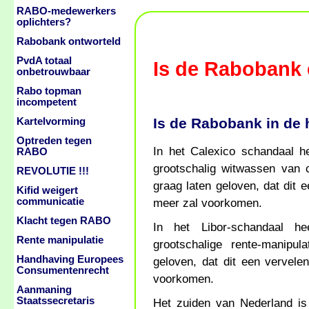
RABO-medewerkers
oplichters?
Rabobank ontworteld
PvdA totaal
Is de Rabobank
onbetrouwbaar
Rabo topman
incompetent
Is de Rabobank in de
Kartelvorming
Optreden tegen
In het Calexico schandaal 
RABO
grootschalig witwassen van
REVOLUTIE !!!
graag laten geloven, dat dit 
Kifid weigert
communicatie
meer zal voorkomen.
Klacht tegen RABO
In het Libor-schandaal h
Rente manipulatie
grootschalige rente-manipu
Handhaving Europees
geloven, dat dit een vervele
Consumentenrecht
voorkomen.
Aanmaning
Staatssecretaris
Het zuiden van Nederland is v