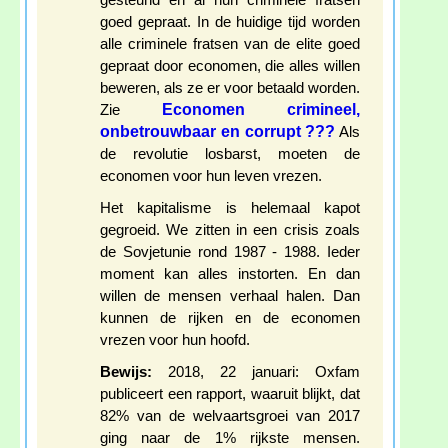
gesteund en al hun criminele fratsen
goed gepraat. In de huidige tijd worden
alle criminele fratsen van de elite goed
gepraat door economen, die alles willen
beweren, als ze er voor betaald worden.
Economen crimineel,
Zie
onbetrouwbaar en corrupt ???
Als
de revolutie losbarst, moeten de
economen voor hun leven vrezen.
Het kapitalisme is helemaal kapot
gegroeid. We zitten in een crisis zoals
de Sovjetunie rond 1987 - 1988. Ieder
moment kan alles instorten. En dan
willen de mensen verhaal halen. Dan
kunnen de rijken en de economen
vrezen voor hun hoofd.
Bewijs:
2018, 22 januari: Oxfam
publiceert een rapport, waaruit blijkt, dat
82% van de welvaartsgroei van 2017
ging naar de 1% rijkste mensen.