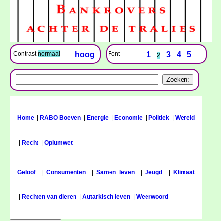
Font
1
3
4
5
Contrast
normaal
hoog
2
Home
|
RABO Boeven
|
Energie
|
Economie
|
Politiek
|
Wereld
|
Recht
|
Opiumwet
Geloof
|
Consumenten
|
Samen leven
|
Jeugd
|
Klimaat
|
Rechten van dieren
|
Autarkisch leven
|
Weerwoord