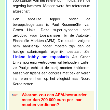
voorstander van het referendum. Totdat ze in de
regering kwamen. Meteen werd het referendum
afgeschaft.
Een aboslute topper onder de
beroepsleugenaars is Paul Rosenmöller van
Groen Links. Deze super-hypocriet heeft
gelobbyd voor topsalarissen bij de Autoriteit
Financiële Markten (AFM). Die zouden volgens
hem aanzienlijk hoger moeten zijn dan de
huidige salarisregels eigenlijk toestaan. Zie:
Linkse lobby om topsalaris
. Als Groen
Links nog enig vertrouwen wil behouden, zullen
ze Paultje echt uit de partij moeten knikkeren.
Misschien tijdens een congres met pek en veren
insmeren en hem op het vliegtuid naar Noord
Korea zetten.
Waarom zou een AFM-bestuurder
meer dan 200.000 euro per jaar
moeten verdienen?