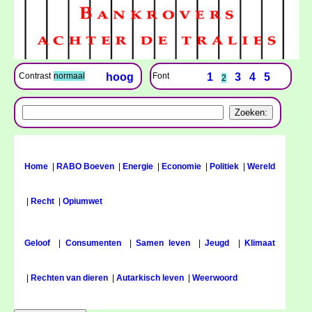
Font
1
3
4
5
Contrast
normaal
hoog
2
Home
|
RABO Boeven
|
Energie
|
Economie
|
Politiek
|
Wereld
|
Recht
|
Opiumwet
Geloof
|
Consumenten
|
Samen leven
|
Jeugd
|
Klimaat
|
Rechten van dieren
|
Autarkisch leven
|
Weerwoord