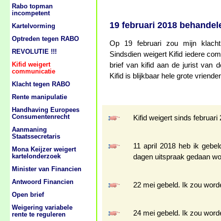
Rabo topman
incompetent
19 februari 2018 behandel
Kartelvorming
Optreden tegen RABO
Op 19 februari zou mijn klac
REVOLUTIE !!!
Sindsdien weigert Kifid iedere co
Kifid weigert
brief van kifid aan de jurist va
communicatie
Kifid is blijkbaar hele grote vrien
Klacht tegen RABO
Rente manipulatie
Handhaving Europees
Consumentenrecht
Kifid weigert sinds febru
Aanmaning
Staatssecretaris
11 april 2018 heb ik gebe
Mona Keijzer weigert
kartelonderzoek
dagen uitspraak gedaan wo
Minister van Financien
Antwoord Financien
22 mei gebeld. Ik zou word
Open brief
Weigering variabele
24 mei gebeld. Ik zou word
rente te reguleren