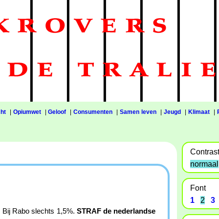
ht
|
Opiumwet
|
Geloof
|
Consumenten
|
Samen leven
|
Jeugd
|
Klimaat
|
Contras
normaal
Font
1
2
3
e. Bij Rabo slechts 1,5%.
STRAF de nederlandse