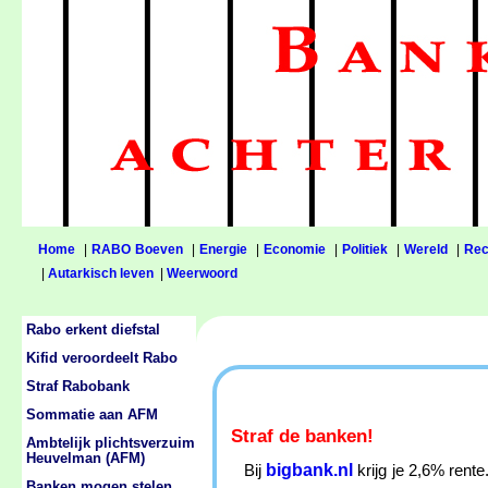
Home
|
RABO Boeven
|
Energie
|
Economie
|
Politiek
|
Wereld
|
Rec
|
Autarkisch leven
|
Weerwoord
Rabo erkent diefstal
Kifid veroordeelt Rabo
Straf Rabobank
Sommatie aan AFM
Straf de banken!
Ambtelijk plichtsverzuim
Heuvelman (AFM)
bigbank.nl
Bij
krijg je 2,6% rent
Banken mogen stelen