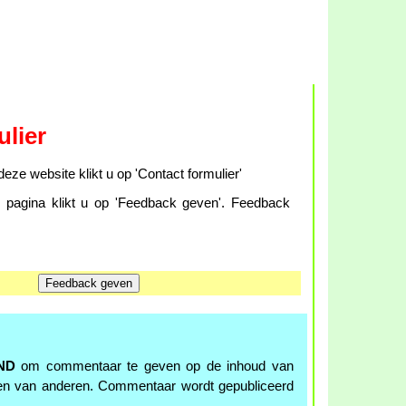
lier
eze website klikt u op 'Contact formulier'
agina klikt u op 'Feedback geven'. Feedback
ND
om commentaar te geven op de inhoud van
en van anderen. Commentaar wordt gepubliceerd