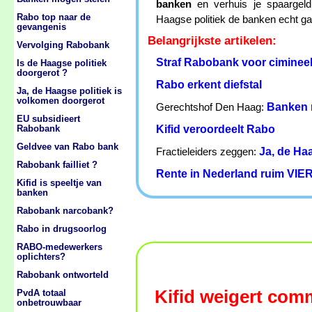
banken
en verhuis je spaargeld
Rabo top naar de
Haagse politiek de banken echt gaa
gevangenis
Belangrijkste artikelen:
Vervolging Rabobank
Straf Rabobank voor cimineel
Is de Haagse politiek
doorgerot ?
Rabo erkent diefstal
Ja, de Haagse politiek is
volkomen doorgerot
Banken 
Gerechtshof Den Haag:
EU subsidieert
Kifid veroordeelt Rabo
Rabobank
Geldvee van Rabo bank
Ja, de Ha
Fractieleiders zeggen:
Rabobank failliet ?
Rente in Nederland ruim VIER
Kifid is speeltje van
banken
Rabobank narcobank?
Rabo in drugsoorlog
RABO-medewerkers
oplichters?
Rabobank ontworteld
Kifid weigert com
PvdA totaal
onbetrouwbaar