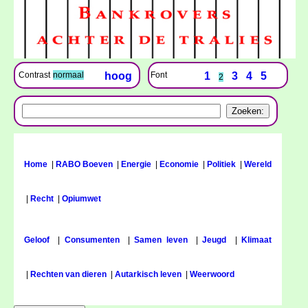
Font
1
3
4
5
Contrast
normaal
hoog
2
Home
|
RABO Boeven
|
Energie
|
Economie
|
Politiek
|
Wereld
|
Recht
|
Opiumwet
Geloof
|
Consumenten
|
Samen leven
|
Jeugd
|
Klimaat
|
Rechten van dieren
|
Autarkisch leven
|
Weerwoord