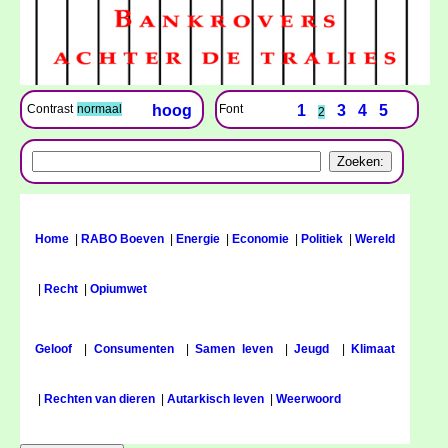
Font
1
3
4
5
Contrast
normaal
hoog
2
Home
|
RABO Boeven
|
Energie
|
Economie
|
Politiek
|
Wereld
|
Recht
|
Opiumwet
Geloof
|
Consumenten
|
Samen leven
|
Jeugd
|
Klimaat
|
Rechten van dieren
|
Autarkisch leven
|
Weerwoord