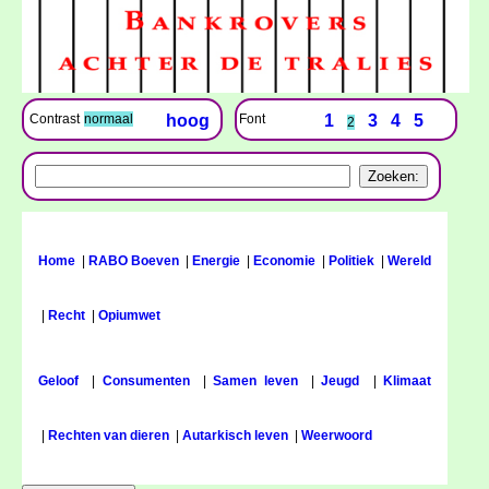
Font
1
3
4
5
Contrast
normaal
hoog
2
Home
|
RABO Boeven
|
Energie
|
Economie
|
Politiek
|
Wereld
|
Recht
|
Opiumwet
Geloof
|
Consumenten
|
Samen leven
|
Jeugd
|
Klimaat
|
Rechten van dieren
|
Autarkisch leven
|
Weerwoord