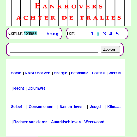
Font
1
3
4
5
Contrast
normaal
hoog
2
Home
|
RABO Boeven
|
Energie
|
Economie
|
Politiek
|
Wereld
|
Recht
|
Opiumwet
Geloof
|
Consumenten
|
Samen leven
|
Jeugd
|
Klimaat
|
Rechten van dieren
|
Autarkisch leven
|
Weerwoord