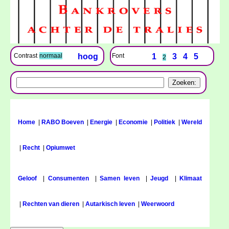
Font
1
3
4
5
Contrast
normaal
hoog
2
Home
|
RABO Boeven
|
Energie
|
Economie
|
Politiek
|
Wereld
|
Recht
|
Opiumwet
Geloof
|
Consumenten
|
Samen leven
|
Jeugd
|
Klimaat
|
Rechten van dieren
|
Autarkisch leven
|
Weerwoord