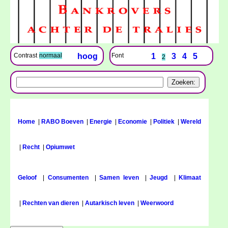
Font
1
3
4
5
Contrast
normaal
hoog
2
Home
|
RABO Boeven
|
Energie
|
Economie
|
Politiek
|
Wereld
|
Recht
|
Opiumwet
Geloof
|
Consumenten
|
Samen leven
|
Jeugd
|
Klimaat
|
Rechten van dieren
|
Autarkisch leven
|
Weerwoord