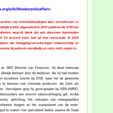
ia.org/wiki/Woekerpolisaffaire
:
karakter van kosteninhoudingen door verzekeraars is
delijk kritiek uitgeoefend.In 2003 publiceerde AFM een
otheken, waaruit bleek dat een doorsnee huishouden
ek 55 procent kans had op een restschuld. In 2006
gens dat beleggingsverzekeringen ondoorzichtig en
formatie bij polissen onvolledig en soms zelfs onjuist is.
 en 2007 Minister van Financien. Hij deed helemaal
 rijkelijk belonen door de bedrijven, die hij had moeten
en lucratieve functie bij DSB, waar het de gewoonte
 te beroven met criminele producten, die Zalm als
n. Vervolgens ging hij groot-graaien bij ABN-AMRO,
ebestuurders een enorme salarisverhoging gaf, omdat
erij, oplichting, het verkopen van onbegrijpelijke
derlandse burgers en het manipuleren van de rente.
ot te maken met speculatief beleid, waarna de Staat