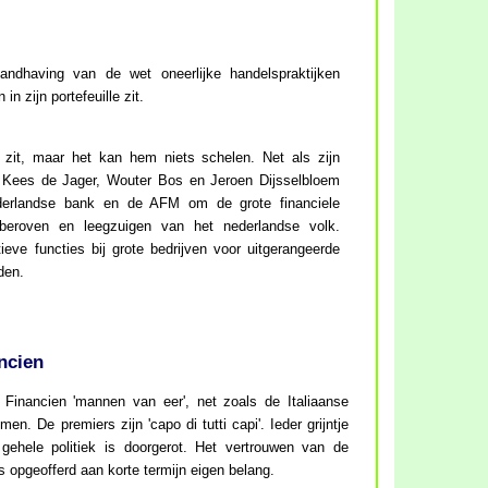
andhaving van de wet oneerlijke handelspraktijken
n zijn portefeuille zit.
t zit, maar het kan hem niets schelen. Net als zijn
n Kees de Jager, Wouter Bos en Jeroen Dijsselbloem
erlandse bank en de AFM om de grote financiele
 beroven en leegzuigen van het nederlandse volk.
ieve functies bij grote bedrijven voor uitgerangeerde
den.
ncien
 Financien 'mannen van eer', net zoals de Italiaanse
en. De premiers zijn 'capo di tutti capi'. Ieder grijntje
gehele politiek is doorgerot. Het vertrouwen van de
is opgeofferd aan korte termijn eigen belang.