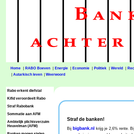
Home
|
RABO Boeven
|
Energie
|
Economie
|
Politiek
|
Wereld
|
Rec
|
Autarkisch leven
|
Weerwoord
Rabo erkent diefstal
Kifid veroordeelt Rabo
Straf Rabobank
Sommatie aan AFM
Straf de banken!
Ambtelijk plichtsverzuim
Heuvelman (AFM)
bigbank.nl
Bij
krijg je 2,6% rente. 
Banken mogen stelen