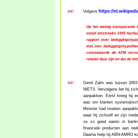
https://nl.wikiped
Volgens
Op het weinig transparante 
vanaf omstreeks 1995 herhaal
rapport over beleggingshyp
met een beleggingshypothe
constateerde de AFM vervol
relatief duur zijn en dat de in
Gerrit Zalm was tussen 2003
NIETS. Vervolgens liet hij zich
aanpakken. Eerst kreeg hij e
was om klanten systematisch
Minister had moeten aanpakke
waar hij zichzelf en zijn med
ze zo goed waren in bankrov
financiele producten aan ne
Daarna hielp hij ABN-AMRO kap