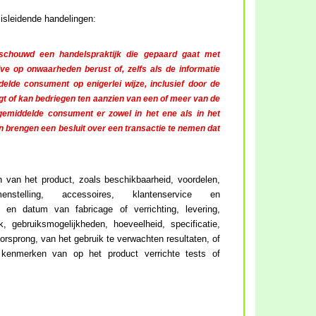
isleidende handelingen:
eschouwd een handelspraktijk die gepaard gaat met
lve op onwaarheden berust of, zelfs als de informatie
ddelde consument op enigerlei wijze, inclusief door de
gt of kan bedriegen ten aanzien van een of meer van de
gemiddelde consument er zowel in het ene als in het
n brengen een besluit over een transactie te nemen dat
van het product, zoals beschikbaarheid, voordelen,
menstelling, accessoires, klantenservice en
é en datum van fabricage of verrichting, levering,
, gebruiksmogelijkheden, hoeveelheid, specificatie,
rsprong, van het gebruik te verwachten resultaten, of
 kenmerken van op het product verrichte tests of