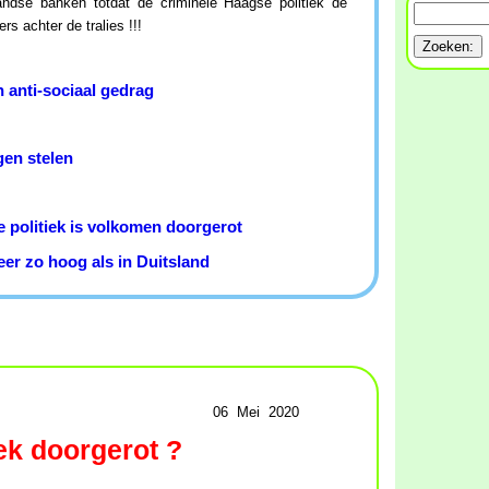
landse banken totdat de criminele Haagse politiek de
s achter de tralies !!!
 anti-sociaal gedrag
en stelen
e politiek is volkomen doorgerot
er zo hoog als in Duitsland
06 Mei 2020
iek doorgerot ?