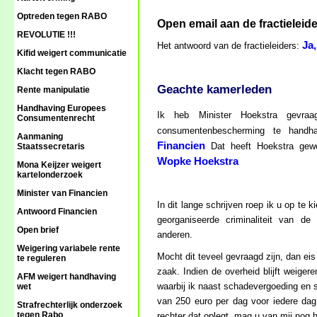
Optreden tegen RABO
Open email aan de fractieleid
REVOLUTIE !!!
Ja
Het antwoord van de fractieleiders:
Kifid weigert communicatie
Klacht tegen RABO
Geachte kamerleden
Rente manipulatie
Handhaving Europees
Ik heb Minister Hoekstra gev
Consumentenrecht
consumentenbescherming te hand
Aanmaning
Financien
Dat heeft Hoekstra gew
Staatssecretaris
Wopke Hoekstra
Mona Keijzer weigert
kartelonderzoek
Minister van Financien
In dit lange schrijven roep ik u op te
Antwoord Financien
georganiseerde criminaliteit van 
Open brief
anderen.
Weigering variabele rente
Mocht dit teveel gevraagd zijn, dan ei
te reguleren
zaak. Indien de overheid blijft weiger
AFM weigert handhaving
waarbij ik naast schadevergoeding en
wet
van 250 euro per dag voor iedere dag
Strafrechterlijk onderzoek
tegen Rabo
rechter dat oplegt, mag u van mij nog 