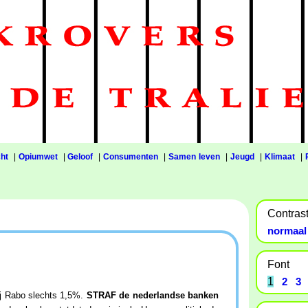
ht
|
Opiumwet
|
Geloof
|
Consumenten
|
Samen leven
|
Jeugd
|
Klimaat
|
Contras
normaal
Font
1
2
3
Bij Rabo slechts 1,5%.
STRAF de nederlandse banken