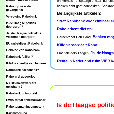
en verhuis je spaargeld naar buiten
banken echt gaat aanpakken. Bankrover
Rabo top naar de
gevangenis
Belangrijkste artikelen:
Vervolging Rabobank
Straf Rabobank voor cimineel en
Is de Haagse politiek
doorgerot ?
Rabo erkent diefstal
Ja, de Haagse politiek is
Banken mog
volkomen doorgerot
Gerechtshof Den Haag:
EU subsidieert Rabobank
Kifid veroordeelt Rabo
Geldvee van Rabo bank
Ja, de Haags
Fractieleiders zeggen:
Rabobank failliet ?
Rente in Nederland ruim VIER ke
Kifid is speeltje van banken
Rabobank narcobank?
Rabo in drugsoorlog
RABO-medewerkers
oplichters?
Rabobank ontworteld
PvdA totaal onbetrouwbaar
Is de Haagse polit
Rabo topman incompetent
Kartelvorming