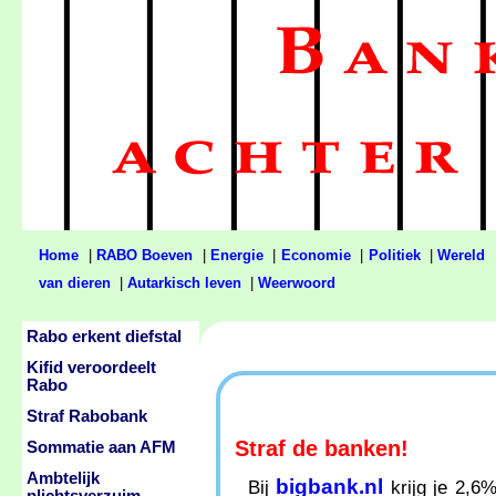
Home
|
RABO Boeven
|
Energie
|
Economie
|
Politiek
|
Wereld
van dieren
|
Autarkisch leven
|
Weerwoord
Rabo erkent diefstal
Kifid veroordeelt
Rabo
Straf Rabobank
Straf de banken!
Sommatie aan AFM
Ambtelijk
bigbank.nl
Bij
krijg je 2,6