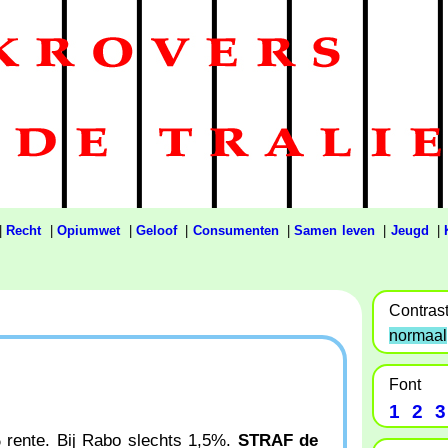
|
Recht
|
Opiumwet
|
Geloof
|
Consumenten
|
Samen leven
|
Jeugd
|
Contras
normaal
Font
1
2
3
% rente. Bij Rabo slechts 1,5%.
STRAF de