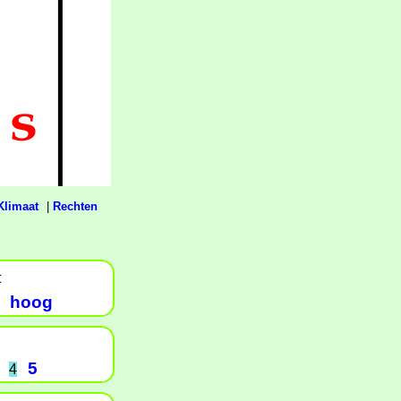
Klimaat
|
Rechten
t
hoog
5
4