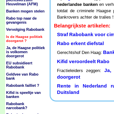
plichtsverzuim
nederlandse banken
en verhu
Heuvelman (AFM)
totdat de criminele Haagse 
Banken mogen stelen
Bankrovers achter de tralies !
Rabo top naar de
gevangenis
Belangrijkste artikelen:
Vervolging Rabobank
Straf Rabobank voor cim
Is de Haagse politiek
doorgerot ?
Rabo erkent diefstal
Ja, de Haagse politiek
Bank
is volkomen
Gerechtshof Den Haag:
doorgerot
Kifid veroordeelt Rabo
EU subsidieert
Rabobank
Ja,
Fractieleiders zeggen:
Geldvee van Rabo
doorgerot
bank
Rente in Nederland 
Rabobank failliet ?
Duitsland
Kifid is speeltje van
banken
Rabobank
narcobank?