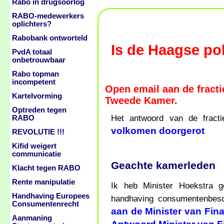
Rabo in drugsoorlog
RABO-medewerkers
oplichters?
Rabobank ontworteld
Is de Haagse pol
PvdA totaal
onbetrouwbaar
Rabo topman
incompetent
Open email aan de fractie
Kartelvorming
Tweede Kamer.
Optreden tegen
Het antwoord van de fracti
RABO
volkomen doorgerot
REVOLUTIE !!!
Kifid weigert
communicatie
Geachte kamerleden
Klacht tegen RABO
Rente manipulatie
Ik heb Minister Hoekstra
Handhaving Europees
handhaving consumentenbes
Consumentenrecht
aan de Minister van Fin
Aanmaning