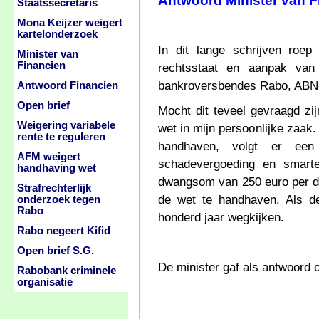
Antwoord Minister van 
Staatssecretaris
Mona Keijzer weigert
kartelonderzoek
In dit lange schrijven roe
Minister van
Financien
rechtsstaat en aanpak van 
bankroversbendes Rabo, ABN
Antwoord Financien
Open brief
Mocht dit teveel gevraagd zi
Weigering variabele
wet in mijn persoonlijke zaak. 
rente te reguleren
handhaven, volgt er een 
AFM weigert
schadevergoeding en smart
handhaving wet
dwangsom van 250 euro per da
Strafrechterlijk
de wet te handhaven. Als d
onderzoek tegen
Rabo
honderd jaar wegkijken.
Rabo negeert Kifid
Open brief S.G.
De minister gaf als antwoord o
Rabobank criminele
organisatie