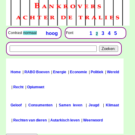
Font
1
3
4
5
Contrast
normaal
hoog
2
Home
|
RABO Boeven
|
Energie
|
Economie
|
Politiek
|
Wereld
|
Recht
|
Opiumwet
Geloof
|
Consumenten
|
Samen leven
|
Jeugd
|
Klimaat
|
Rechten van dieren
|
Autarkisch leven
|
Weerwoord