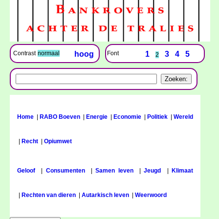
Font
1
3
4
5
Contrast
normaal
hoog
2
Home
|
RABO Boeven
|
Energie
|
Economie
|
Politiek
|
Wereld
|
Recht
|
Opiumwet
Geloof
|
Consumenten
|
Samen leven
|
Jeugd
|
Klimaat
|
Rechten van dieren
|
Autarkisch leven
|
Weerwoord