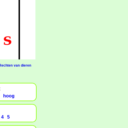
Rechten van dieren
t
hoog
4
5