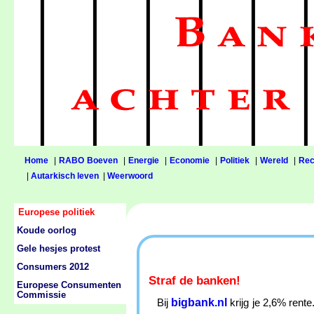
Home
|
RABO Boeven
|
Energie
|
Economie
|
Politiek
|
Wereld
|
Rec
|
Autarkisch leven
|
Weerwoord
Europese politiek
Koude oorlog
Gele hesjes protest
Consumers 2012
Straf de banken!
Europese Consumenten
Commissie
bigbank.nl
Bij
krijg je 2,6% rent