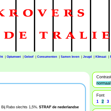
ht
|
Opiumwet
|
Geloof
|
Consumenten
|
Samen leven
|
Jeugd
|
Klimaat
|
Contras
normaal
Font
1
2
3
e. Bij Rabo slechts 1,5%.
STRAF de nederlandse