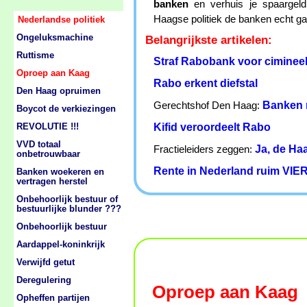
banken
en verhuis je spaargeld
Haagse politiek de banken echt gaa
Nederlandse politiek
Ongeluksmachine
Belangrijkste artikelen:
Ruttisme
Straf Rabobank voor cimineel
Oproep aan Kaag
Rabo erkent diefstal
Den Haag opruimen
Banken 
Gerechtshof Den Haag:
Boycot de verkiezingen
Kifid veroordeelt Rabo
REVOLUTIE !!!
VVD totaal
Ja, de Ha
Fractieleiders zeggen:
onbetrouwbaar
Rente in Nederland ruim VIER
Banken woekeren en
vertragen herstel
Onbehoorlijk bestuur of
bestuurlijke blunder ???
Onbehoorlijk bestuur
Aardappel-koninkrijk
Verwijfd getut
Deregulering
Oproep aan Kaag
Opheffen partijen