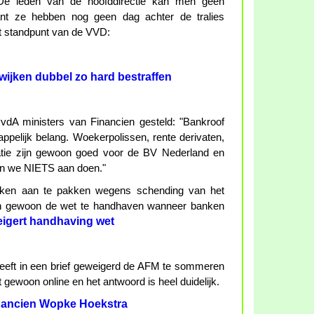
. De leden van de hoofddirectie kan men geen
ant ze hebben nog geen dag achter de tralies
et standpunt van de VVD:
mwijken dubbel zo hard bestraffen
dA ministers van Financien gesteld: "Bankroof
pelijk belang. Woekerpolissen, rente derivaten,
atie zijn gewoon goed voor de BV Nederland en
an we NIETS aan doen."
ken aan te pakken wegens schending van het
n gewoon de wet te handhaven wanneer banken
igert handhaving wet
heeft in een brief geweigerd de AFM te sommeren
 gewoon online en het antwoord is heel duidelijk.
inancien Wopke Hoekstra