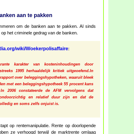
nken aan te pakken
mmeren om de banken aan te pakken. Al sinds
op het criminele gedrag van de banken.
edia.org/wiki/Woekerpolisaffaire
:
rante karakter van kosteninhoudingen door
treeks 1995 herhaaldelijk kritiek uitgeoefend.In
rapport over beleggingshypotheken, waaruit bleek
den met een beleggingshypotheek 55 procent kans
 In 2006 constateerde de AFM vervolgens dat
ondoorzichtig en relatief duur zijn en dat de
olledig en soms zelfs onjuist is.
tapt op rentemanipulatie. Rente op doorlopende
ebben ze verhoogd terwijl de marktrente omlaag