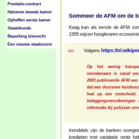
Prestatie-contract
Halveren tweede kamer
Sommeer de AFM om de ba
Opheffen eerste kamer
Kaag kan als eerste de AFM so
Staatskunde
1995 wijzen hoogleraren economie 
Beperking kiesrecht
Een nieuwe staatsvorm
https://nl.wikip
Volgens
Op het weinig transpa
verzekeraars is vanaf oms
2003 publiceerde AFM een 
dat een doorsnee huishou
had op een restschuld.
beleggingsverzekeringen 
informatie bij polissen onv
Inmiddels zijn de banken overges
kredieten met variabele rente h