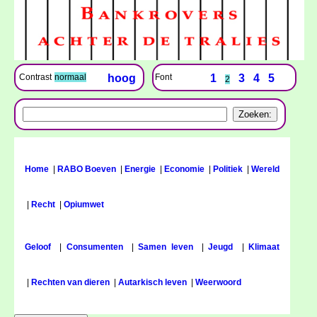
Font
1
3
4
5
Contrast
normaal
hoog
2
Home
|
RABO Boeven
|
Energie
|
Economie
|
Politiek
|
Wereld
|
Recht
|
Opiumwet
Geloof
|
Consumenten
|
Samen leven
|
Jeugd
|
Klimaat
|
Rechten van dieren
|
Autarkisch leven
|
Weerwoord