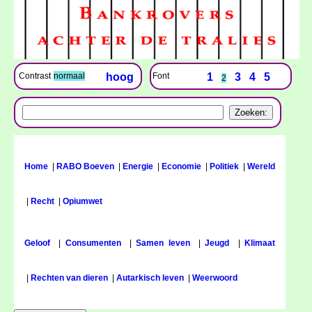
Font
1
3
4
5
Contrast
normaal
hoog
2
Home
|
RABO Boeven
|
Energie
|
Economie
|
Politiek
|
Wereld
|
Recht
|
Opiumwet
Geloof
|
Consumenten
|
Samen leven
|
Jeugd
|
Klimaat
|
Rechten van dieren
|
Autarkisch leven
|
Weerwoord