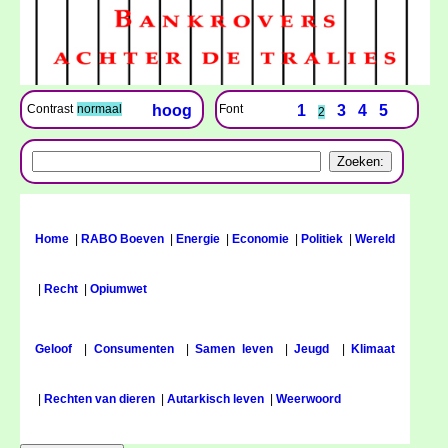
Font
1
3
4
5
Contrast
normaal
hoog
2
Home
|
RABO Boeven
|
Energie
|
Economie
|
Politiek
|
Wereld
|
Recht
|
Opiumwet
Geloof
|
Consumenten
|
Samen leven
|
Jeugd
|
Klimaat
|
Rechten van dieren
|
Autarkisch leven
|
Weerwoord