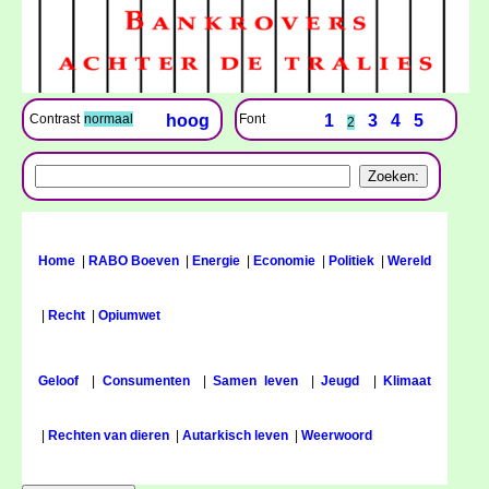
Font
1
3
4
5
Contrast
normaal
hoog
2
Home
|
RABO Boeven
|
Energie
|
Economie
|
Politiek
|
Wereld
|
Recht
|
Opiumwet
Geloof
|
Consumenten
|
Samen leven
|
Jeugd
|
Klimaat
|
Rechten van dieren
|
Autarkisch leven
|
Weerwoord