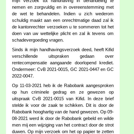
mijn verzoek tot handhaving in behandeling te
nemen en zorgvuldig en in overeenstemming met
de wet te behandelen. Indien u zich wederom
schuldig maakt aan een onrechtmatige daad zal ik
de kantonrechter verzoeken u te sommeren tot het
doen van uw wettelijke plicht en zal ik tevens om
schadevergoeding vragen.
Sinds ik mijn handhavingsverzoek deed, heeft Kifid
verschillende uitspraken gedaan over
rentecompensatie aangaande doorlopend krediet.
Ondermeer: CvB 2021-0015, GC 2021-0447 en GC
2022-0047.
Op 11-03-2021 heb ik de Rabobank aangesproken
op hun criminele gedrag en ze gewezen op
uitspraak CvB 2021-0015 van Kifid. In deze brief
stelde ik voor de zaak te schikken. Dit is door de
Rabobank hooghartig van de hand gewezen. Op 09-
08-2021 werd ik door de Rabobank gebeld en wilde
men mij een wijziging van het contract door de strot
duwen. Op mijn verzoek om het op papier te zetten